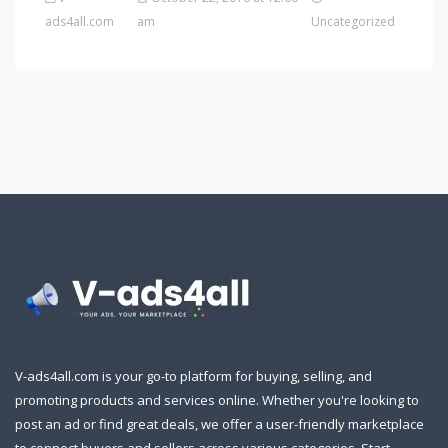
ads4all.com
am
Uncategorized
V-ads4all.com is your go-to platform for buying, selling, and
promoting products and services online. Whether you're looking to
post an ad or find great deals, we offer a user-friendly marketplace