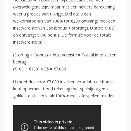
overweldigend zijn, maar met een heldere berekening
weet u precies wat u krijgt. Stel dat u een
welkomstbonus van 100% tot €200 ontvangt met een
inzetvereiste van 35x (bonus + storting). U stort €100
en ontvangt €100 bonus. De formule voor de totale
inzetvereiste is:
(Storting + Bonus) × Inzetvereiste = Totaal in te zetten
bedrag
(€100 + €100) × 35 = €7.000
U moet dus voor €7.000 inzetten voordat u de bonus
kunt opnemen. Houd rekening met spelbijdragen –
gokkasten tellen vaak 100% mee, tafelspellen minder.