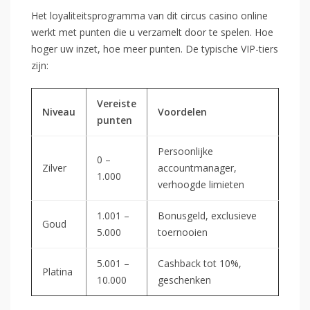
Het loyaliteitsprogramma van dit circus casino online
werkt met punten die u verzamelt door te spelen. Hoe
hoger uw inzet, hoe meer punten. De typische VIP-tiers
zijn:
Vereiste
Niveau
Voordelen
punten
Persoonlijke
0 –
Zilver
accountmanager,
1.000
verhoogde limieten
1.001 –
Bonusgeld, exclusieve
Goud
5.000
toernooien
5.001 –
Cashback tot 10%,
Platina
10.000
geschenken