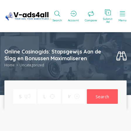
Submit
Search
Account
Compare
Menu
Ad
Online Casinogids: Stapsgewijs Aan de
Slag en Bonussen Maximaliseren
Home
Uncategorized
Search