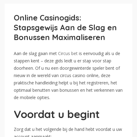
Online Casinogids:
Stapsgewijs Aan de Slag en
Bonussen Maximaliseren
Aan de slag gaan met
Circus bet
is eenvoudig als u de
stappen kent – deze gids leidt u er stap voor stap
doorheen. Of u nu een doorgewinterde speler bent of
nieuw in de wereld van circus casino online, deze
praktische handleiding helpt u bij het registreren, het
optimaal benutten van bonussen en het verkennen van
de mobiele opties.
Voordat u begint
Zorg dat u het volgende bij de hand hebt voordat u uw
account aanmaakt: