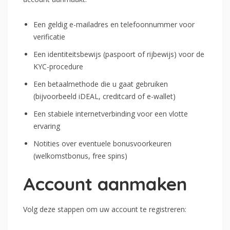
Een geldig e-mailadres en telefoonnummer voor
verificatie
Een identiteitsbewijs (paspoort of rijbewijs) voor de
KYC-procedure
Een betaalmethode die u gaat gebruiken
(bijvoorbeeld iDEAL, creditcard of e-wallet)
Een stabiele internetverbinding voor een vlotte
ervaring
Notities over eventuele bonusvoorkeuren
(welkomstbonus, free spins)
Account aanmaken
Volg deze stappen om uw account te registreren: