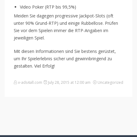
Video Poker (RTP bis 99,5%)
Meiden Sie dagegen progressive Jackpot-Slots (oft
unter 90% Grund-RTP) und einige Rubbellose. Prüfen
Sie vor dem Spielen immer die RTP-Angaben im
jeweiligen Spiel.
Mit diesen Informationen sind Sie bestens gerüstet,
um Ihr Spielerlebnis sicher und gewinnbringend zu
gestalten. Viel Erfolg!
v-ads4all.com
July 28, 2015 at 12:00 am
Uncategorized