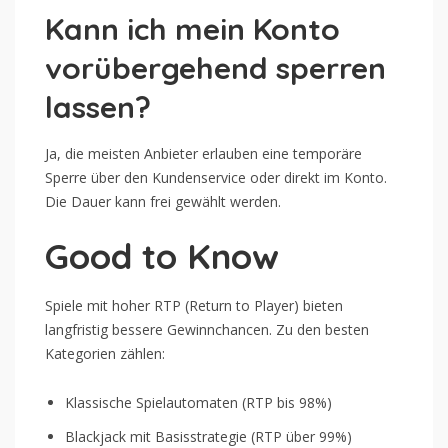
Kann ich mein Konto
vorübergehend sperren
lassen?
Ja, die meisten Anbieter erlauben eine temporäre
Sperre über den Kundenservice oder direkt im Konto.
Die Dauer kann frei gewählt werden.
Good to Know
Spiele mit hoher RTP (Return to Player) bieten
langfristig bessere Gewinnchancen. Zu den besten
Kategorien zählen:
Klassische Spielautomaten (RTP bis 98%)
Blackjack mit Basisstrategie (RTP über 99%)