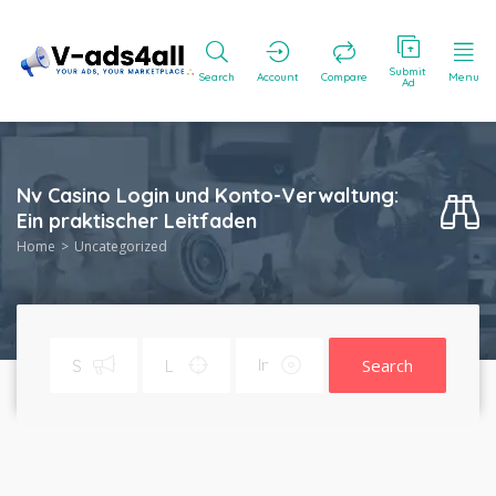
Submit
Search
Account
Compare
Menu
Ad
Nv Casino Login und Konto-Verwaltung:
Ein praktischer Leitfaden
Home
Uncategorized
Search