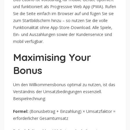
und funktioniert als Progressive Web App (PWA). Rufen
Sie die Seite einfach im Browser auf und fügen Sie sie
zum Startbildschirm hinzu – so nutzen Sie die volle
Funktionalität ohne App-Store-Download. Alle Spiele,
Ein- und Auszahlungen sowie der Kundenservice sind
mobil verfügbar.
Maximising Your
Bonus
Um den Willkommensbonus optimal zu nutzen, ist das
Verständnis der Umsatzbedingungen essenziell.
Beispielrechnung:
Formel:
(Bonusbetrag + Einzahlung) × Umsatzfaktor =
erforderlicher Gesamtumsatz