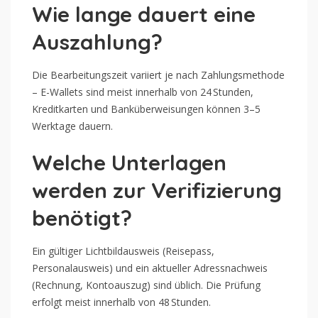
Wie lange dauert eine
Auszahlung?
Die Bearbeitungszeit variiert je nach Zahlungsmethode
– E-Wallets sind meist innerhalb von 24 Stunden,
Kreditkarten und Banküberweisungen können 3–5
Werktage dauern.
Welche Unterlagen
werden zur Verifizierung
benötigt?
Ein gültiger Lichtbildausweis (Reisepass,
Personalausweis) und ein aktueller Adressnachweis
(Rechnung, Kontoauszug) sind üblich. Die Prüfung
erfolgt meist innerhalb von 48 Stunden.