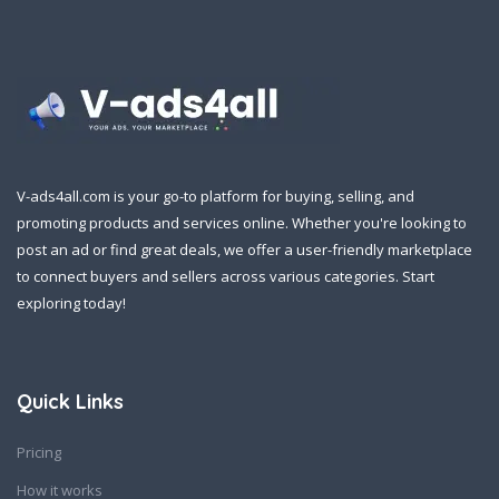
V-ads4all.com is your go-to platform for buying, selling, and
promoting products and services online. Whether you're looking to
post an ad or find great deals, we offer a user-friendly marketplace
to connect buyers and sellers across various categories. Start
exploring today!
Quick Links
Pricing
How it works