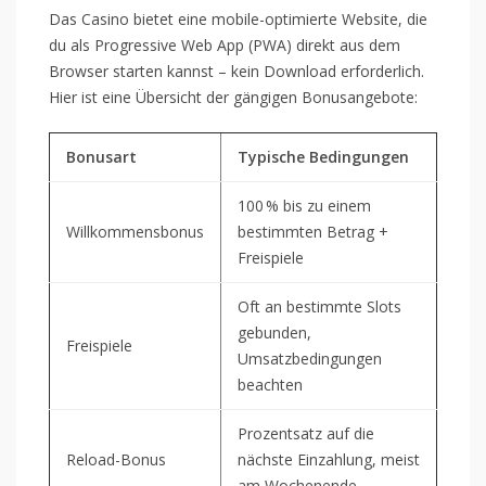
Das Casino bietet eine mobile-optimierte Website, die
du als Progressive Web App (PWA) direkt aus dem
Browser starten kannst – kein Download erforderlich.
Hier ist eine Übersicht der gängigen Bonusangebote:
Bonusart
Typische Bedingungen
100 % bis zu einem
Willkommensbonus
bestimmten Betrag +
Freispiele
Oft an bestimmte Slots
gebunden,
Freispiele
Umsatzbedingungen
beachten
Prozentsatz auf die
Reload-Bonus
nächste Einzahlung, meist
am Wochenende