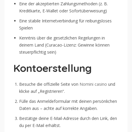
Eine der akzeptierten Zahlungsmethoden (z. B.
Kreditkarte, E-Wallet oder Sofortüberweisung)
Eine stabile Internetverbindung für reibungsloses
Spielen
Kenntnis über die gesetzlichen Regelungen in
deinem Land (Curacao-Lizenz: Gewinne können
steuerpflichtig sein)
Kontoerstellung
Besuche die offizielle Seite von
Nomini casino
und
klicke auf „Registrieren“.
Fülle das Anmeldeformular mit deinen persönlichen
Daten aus – achte auf korrekte Angaben.
Bestätige deine E-Mail-Adresse durch den Link, den
du per E-Mail erhältst.