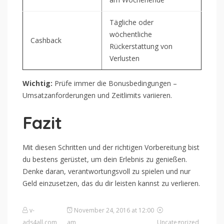
Tägliche oder
wöchentliche
Cashback
Rückerstattung von
Verlusten
Wichtig:
Prüfe immer die Bonusbedingungen –
Umsatzanforderungen und Zeitlimits variieren.
Fazit
Mit diesen Schritten und der richtigen Vorbereitung bist
du bestens gerüstet, um dein Erlebnis zu genießen.
Denke daran, verantwortungsvoll zu spielen und nur
Geld einzusetzen, das du dir leisten kannst zu verlieren.
v-
November 24, 2016 at 12:00
ads4all.com
am
Uncategorized