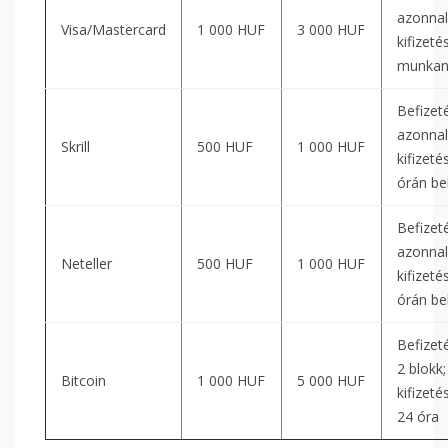
azonnali
Visa/Mastercard
1 000 HUF
3 000 HUF
kifizeté
munkan
Befizet
azonnali
Skrill
500 HUF
1 000 HUF
kifizeté
órán be
Befizet
azonnali
Neteller
500 HUF
1 000 HUF
kifizeté
órán be
Befizet
2 blokk;
Bitcoin
1 000 HUF
5 000 HUF
kifizeté
24 óra