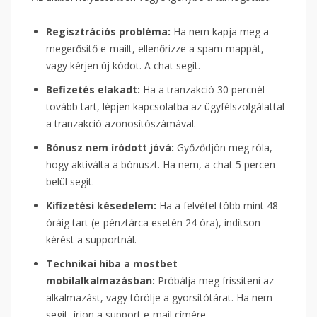
Regisztrációs probléma:
Ha nem kapja meg a
megerősítő e-mailt, ellenőrizze a spam mappát,
vagy kérjen új kódot. A chat segít.
Befizetés elakadt:
Ha a tranzakció 30 percnél
tovább tart, lépjen kapcsolatba az ügyfélszolgálattal
a tranzakció azonosítószámával.
Bónusz nem íródott jóvá:
Győződjön meg róla,
hogy aktiválta a bónuszt. Ha nem, a chat 5 percen
belül segít.
Kifizetési késedelem:
Ha a felvétel több mint 48
óráig tart (e-pénztárca esetén 24 óra), indítson
kérést a supportnál.
Technikai hiba a mostbet
mobilalkalmazásban:
Próbálja meg frissíteni az
alkalmazást, vagy törölje a gyorsítótárat. Ha nem
segít, írjon a support e-mail címére.