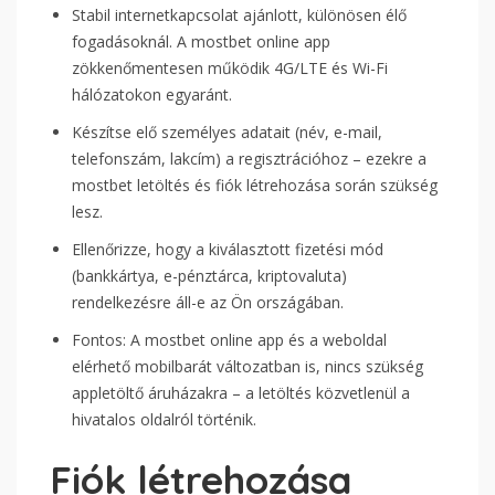
Stabil internetkapcsolat ajánlott, különösen élő
fogadásoknál. A mostbet online app
zökkenőmentesen működik 4G/LTE és Wi-Fi
hálózatokon egyaránt.
Készítse elő személyes adatait (név, e-mail,
telefonszám, lakcím) a regisztrációhoz – ezekre a
mostbet letöltés és fiók létrehozása során szükség
lesz.
Ellenőrizze, hogy a kiválasztott fizetési mód
(bankkártya, e-pénztárca, kriptovaluta)
rendelkezésre áll-e az Ön országában.
Fontos: A mostbet online app és a weboldal
elérhető mobilbarát változatban is, nincs szükség
appletöltő áruházakra – a letöltés közvetlenül a
hivatalos oldalról történik.
Fiók létrehozása