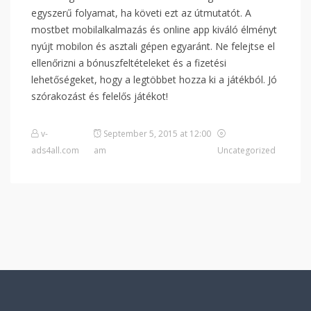
egyszerű folyamat, ha követi ezt az útmutatót. A
mostbet mobilalkalmazás és online app kiváló élményt
nyújt mobilon és asztali gépen egyaránt. Ne felejtse el
ellenőrizni a bónuszfeltételeket és a fizetési
lehetőségeket, hogy a legtöbbet hozza ki a játékból. Jó
szórakozást és felelős játékot!
v-
September 5, 2015 at 12:00
ads4all.com
am
Uncategorized