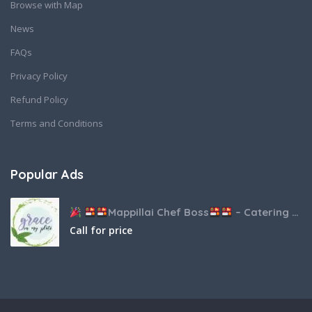
Browse with Map
News
FAQs
Privacy Policy
Refund Policy
Terms and Conditions
Popular Ads
Mappillai Chef Boss
– Catering & Hospitality Services
Call for price