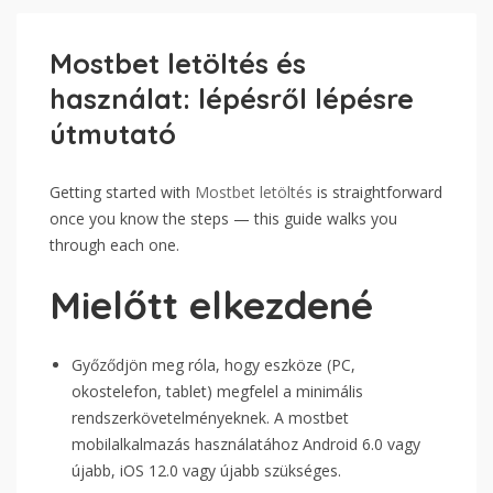
Mostbet letöltés és
használat: lépésről lépésre
útmutató
Getting started with
Mostbet letöltés
is straightforward
once you know the steps — this guide walks you
through each one.
Mielőtt elkezdené
Győződjön meg róla, hogy eszköze (PC,
okostelefon, tablet) megfelel a minimális
rendszerkövetelményeknek. A mostbet
mobilalkalmazás használatához Android 6.0 vagy
újabb, iOS 12.0 vagy újabb szükséges.