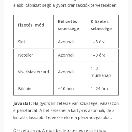
alábbi táblázat segít a gyors tranzakciók tervezésében:
Befizetés
Kifizetés
Fizetési mód
sebessége
sebessége
Skrill
Azonnali
1–3 óra
Neteller
Azonnali
1–3 óra
1–3
Visa/Mastercard
Azonnali
munkanap
Bitcoin
~10 perc
1–24 óra
Javaslat:
Ha gyors kifizetésre van szüksége, válasszon
e-pénztárcát. A befizetésnél a kártya is azonnali, de a
kiutalás lassabb. Tervezze előre a pénzmozgásokat.
Összefoglalva: A mostbet letöltés és regisztráció