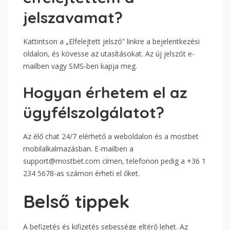
jelszavamat?
Kattintson a „Elfelejtett jelszó” linkre a bejelentkezési
oldalon, és kövesse az utasításokat. Az új jelszót e-
mailben vagy SMS-ben kapja meg.
Hogyan érhetem el az
ügyfélszolgálatot?
Az élő chat 24/7 elérhető a weboldalon és a mostbet
mobilalkalmazásban. E-mailben a
support@mostbet.com címen, telefonon pedig a +36 1
234 5678-as számon érheti el őket.
Belső tippek
A befizetés és kifizetés sebessége eltérő lehet. Az