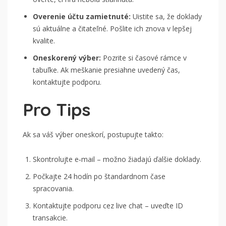
Overenie účtu zamietnuté:
Uistite sa, že doklady
sú aktuálne a čitateľné. Pošlite ich znova v lepšej
kvalite.
Oneskorený výber:
Pozrite si časové rámce v
tabuľke. Ak meškanie presiahne uvedený čas,
kontaktujte podporu.
Pro Tips
Ak sa váš výber oneskorí, postupujte takto:
Skontrolujte e‑mail – možno žiadajú ďalšie doklady.
Počkajte 24 hodín po štandardnom čase
spracovania.
Kontaktujte podporu cez live chat – uveďte ID
transakcie.