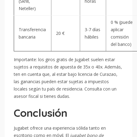
(Skrill,
horas
Neteller)
0 % (puede
Transferencia
3-7 días
aplicar
20 €
bancaria
hábiles
comisión
del banco)
Importante: los giros gratis de Jugabet suelen estar
sujetos a requisitos de apuesta de 35x o 40x. Además,
ten en cuenta que, al estar bajo licencia de Curazao,
las ganancias pueden estar sujetas a impuestos
locales según tu país de residencia. Consulta con un
asesor fiscal si tienes dudas.
Conclusión
Jugabet ofrece una experiencia sólida tanto en
escritorio como en móvil. El
jugabet bono de