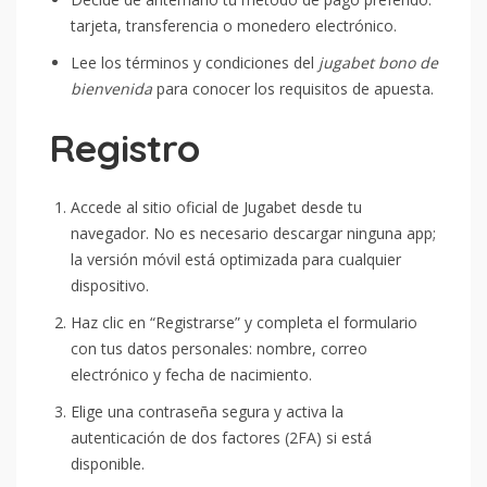
tarjeta, transferencia o monedero electrónico.
Lee los términos y condiciones del
jugabet bono de
bienvenida
para conocer los requisitos de apuesta.
Registro
Accede al sitio oficial de Jugabet desde tu
navegador. No es necesario descargar ninguna app;
la versión móvil está optimizada para cualquier
dispositivo.
Haz clic en “Registrarse” y completa el formulario
con tus datos personales: nombre, correo
electrónico y fecha de nacimiento.
Elige una contraseña segura y activa la
autenticación de dos factores (2FA) si está
disponible.