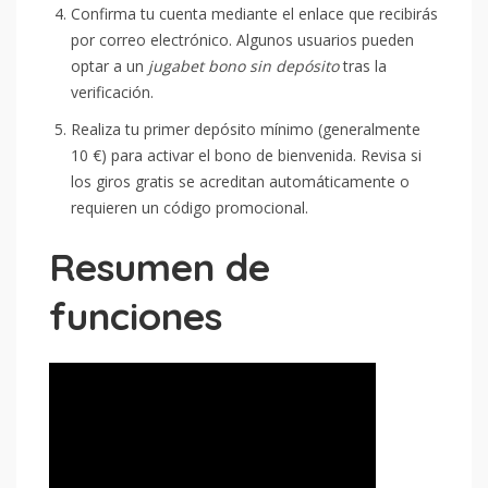
Confirma tu cuenta mediante el enlace que recibirás
por correo electrónico. Algunos usuarios pueden
optar a un
jugabet bono sin depósito
tras la
verificación.
Realiza tu primer depósito mínimo (generalmente
10 €) para activar el bono de bienvenida. Revisa si
los giros gratis se acreditan automáticamente o
requieren un código promocional.
Resumen de
funciones