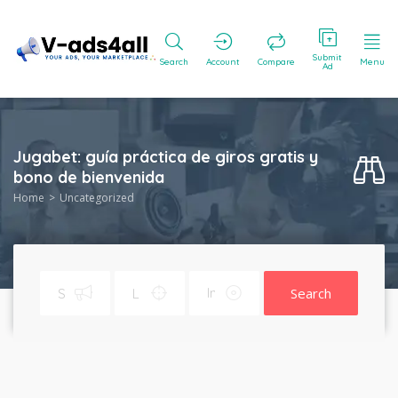
Submit
Search
Account
Compare
Menu
Ad
Jugabet: guía práctica de giros gratis y
bono de bienvenida
Home
Uncategorized
Search