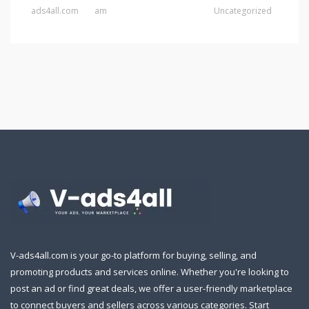
ads4all.com
am
Uncategorized
V-ads4all.com is your go-to platform for buying, selling, and
promoting products and services online. Whether you're looking to
post an ad or find great deals, we offer a user-friendly marketplace
to connect buyers and sellers across various categories. Start