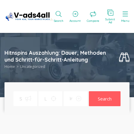
Submit
Search
Account
Compare
Menu
Ad
Hitnspins Auszahlung: Dauer, Methoden
und Schritt-für-Schritt-Anleitung
Home
Uncategorized
Search