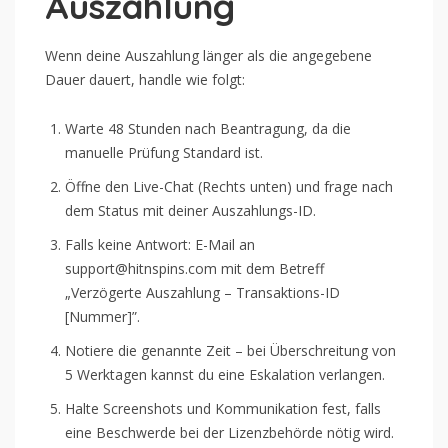
Auszahlung
Wenn deine Auszahlung länger als die angegebene
Dauer dauert, handle wie folgt:
Warte 48 Stunden nach Beantragung, da die
manuelle Prüfung Standard ist.
Öffne den Live-Chat (Rechts unten) und frage nach
dem Status mit deiner Auszahlungs-ID.
Falls keine Antwort: E-Mail an
support@hitnspins.com mit dem Betreff
„Verzögerte Auszahlung – Transaktions-ID
[Nummer]”.
Notiere die genannte Zeit – bei Überschreitung von
5 Werktagen kannst du eine Eskalation verlangen.
Halte Screenshots und Kommunikation fest, falls
eine Beschwerde bei der Lizenzbehörde nötig wird.