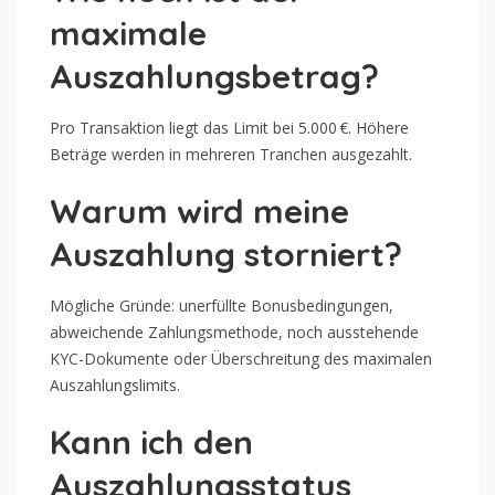
maximale
Auszahlungsbetrag?
Pro Transaktion liegt das Limit bei 5.000 €. Höhere
Beträge werden in mehreren Tranchen ausgezahlt.
Warum wird meine
Auszahlung storniert?
Mögliche Gründe: unerfüllte Bonusbedingungen,
abweichende Zahlungsmethode, noch ausstehende
KYC-Dokumente oder Überschreitung des maximalen
Auszahlungslimits.
Kann ich den
Auszahlungsstatus