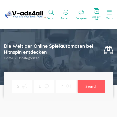
Submit
Search
Account
Compare
Menu
Ad
Die Welt der Online Spielautomaten bei
Hitnspin entdecken
Home
Uncategorized
Search