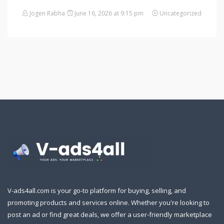
Jogen Rabha
June 16, 2026 at 9:15 pm
Uncategorized
V-ads4all.com is your go-to platform for buying, selling, and
promoting products and services online. Whether you're looking to
post an ad or find great deals, we offer a user-friendly marketplace