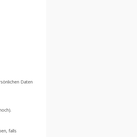
ersönlichen Daten
hoch).
n, falls