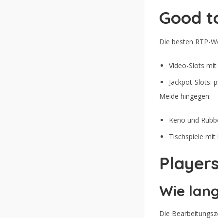
Good t
Die besten RTP-We
Video-Slots mit
Jackpot-Slots: 
Meide hingegen:
Keno und Rubbe
Tischspiele mit
Player
Wie lan
Die Bearbeitungsze