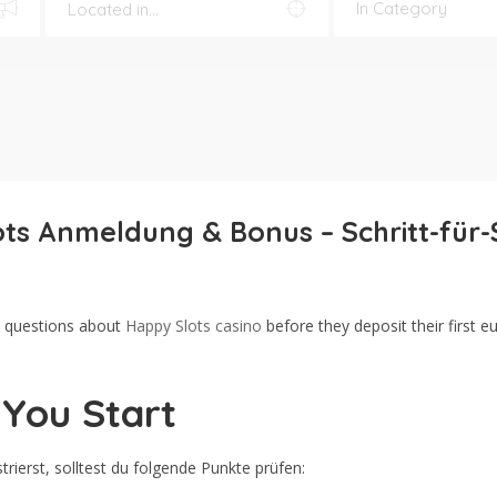
ts Anmeldung & Bonus – Schritt-für-S
 questions about
Happy Slots casino
before they deposit their first 
 You Start
trierst, solltest du folgende Punkte prüfen: