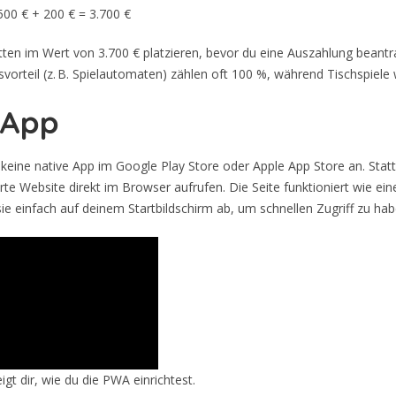
00 € + 200 € = 3.700 €
en im Wert von 3.700 € platzieren, bevor du eine Auszahlung beantr
vorteil (z. B. Spielautomaten) zählen oft 100 %, während Tischspiele 
 App
 keine native App im Google Play Store oder Apple App Store an. Sta
rte Website direkt im Browser aufrufen. Die Seite funktioniert wie ei
ie einfach auf deinem Startbildschirm ab, um schnellen Zugriff zu hab
igt dir, wie du die PWA einrichtest.