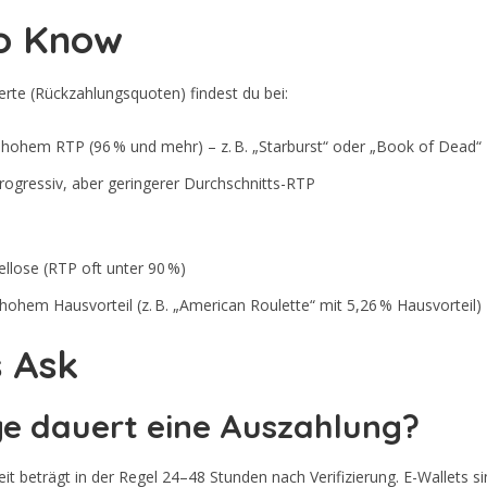
o Know
rte (Rückzahlungsquoten) findest du bei:
 hohem RTP (96 % und mehr) – z. B. „Starburst“ oder „Book of Dead“
progressiv, aber geringerer Durchschnitts-RTP
llose (RTP oft unter 90 %)
 hohem Hausvorteil (z. B. „American Roulette“ mit 5,26 % Hausvorteil)
s Ask
ge dauert eine Auszahlung?
it beträgt in der Regel 24–48 Stunden nach Verifizierung. E-Wallets si