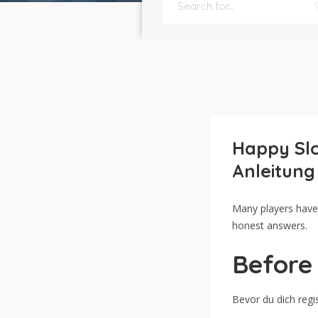
Happy Slo
Anleitung
Many players have
honest answers.
Before
Bevor du dich regis