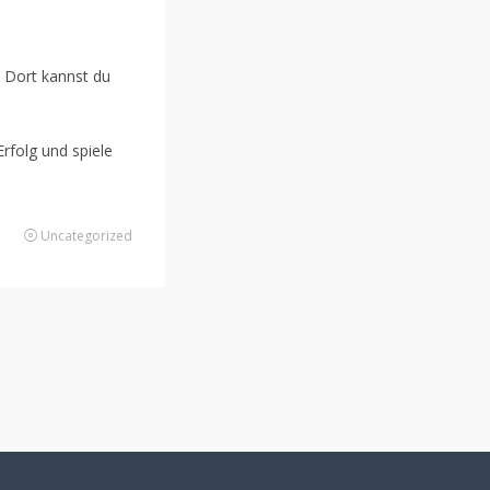
 Dort kannst du
Erfolg und spiele
Uncategorized