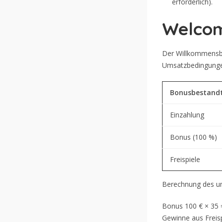
erforderlich).
Welcom
Der Willkommensbo
Umsatzbedingungen
Bonusbestandt
Einzahlung
Bonus (100 %)
Freispiele
Berechnung des u
Bonus 100 € × 35 
Gewinne aus Freisp