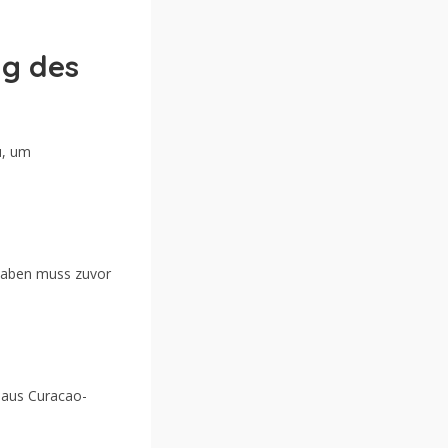
ng des
u, um
thaben muss zuvor
 aus Curacao-