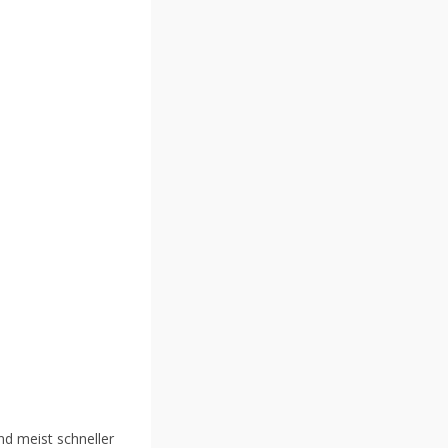
nd meist schneller