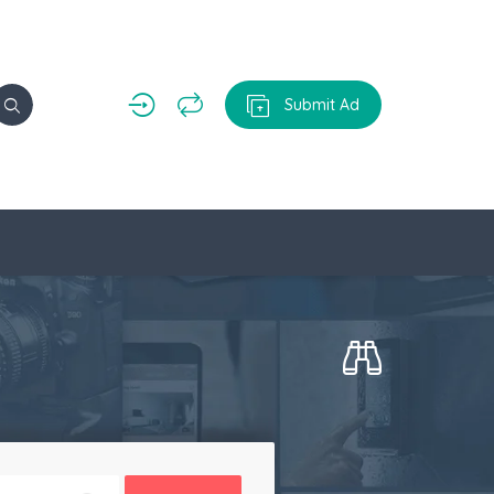
Submit Ad