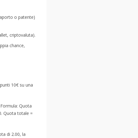
saporto o patente)
let, criptovaluta).
oppia chance,
 punti 10€ su una
. Formula: Quota
0. Quota totale =
ta di 2.00, la