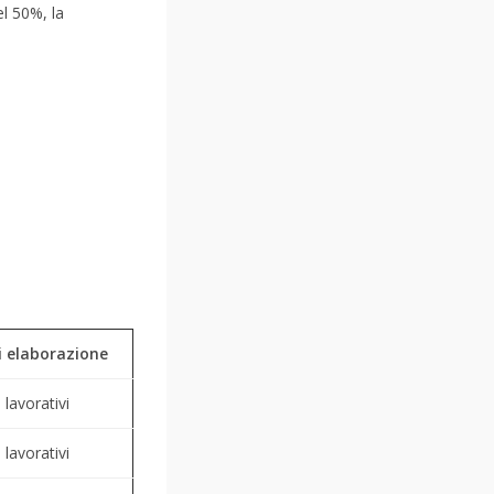
el 50%, la
i elaborazione
 lavorativi
 lavorativi