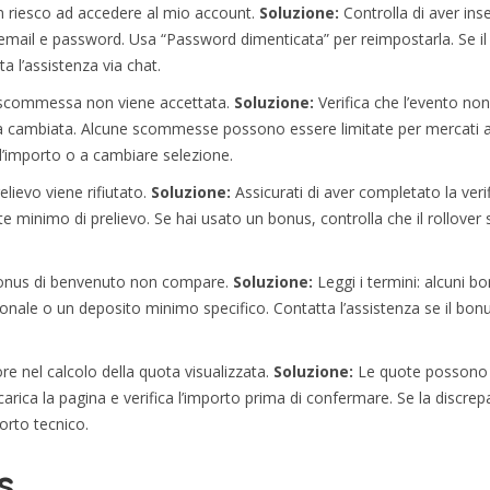
riesco ad accedere al mio account.
Soluzione:
Controlla di aver inse
mail e password. Usa “Password dimenticata” per reimpostarla. Se i
ta l’assistenza via chat.
scommessa non viene accettata.
Soluzione:
Verifica che l’evento non
a cambiata. Alcune scommesse possono essere limitate per mercati a 
 l’importo o a cambiare selezione.
relievo viene rifiutato.
Soluzione:
Assicurati di aver completato la veri
mite minimo di prelievo. Se hai usato un bonus, controlla che il rollover 
bonus di benvenuto non compare.
Soluzione:
Leggi i termini: alcuni b
nale o un deposito minimo specifico. Contatta l’assistenza se il bonu
re nel calcolo della quota visualizzata.
Soluzione:
Le quote possono 
arica la pagina e verifica l’importo prima di confermare. Se la discrep
orto tecnico.
s