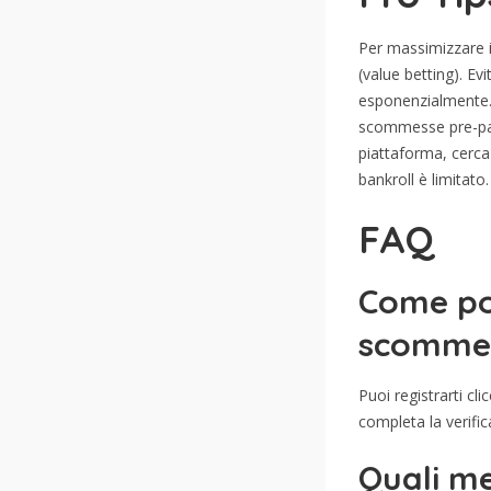
Per massimizzare 
(value betting). Ev
esponenzialmente. N
scommesse pre-parti
piattaforma, cerca
bankroll è limitato.
FAQ
Come po
scommes
Puoi registrarti cli
completa la verifica 
Quali m