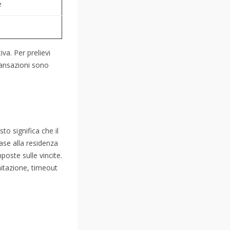
e
va. Per prelievi
ransazioni sono
o significa che il
ase alla residenza
poste sulle vincite.
mitazione, timeout