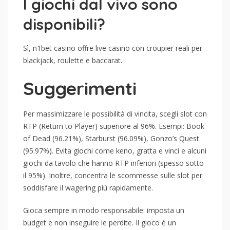
I giochi dal vivo sono
disponibili?
Sì, n1bet casino offre live casino con croupier reali per
blackjack, roulette e baccarat.
Suggerimenti
Per massimizzare le possibilità di vincita, scegli slot con
RTP (Return to Player) superiore al 96%. Esempi: Book
of Dead (96.21%), Starburst (96.09%), Gonzo’s Quest
(95.97%). Evita giochi come keno, gratta e vinci e alcuni
giochi da tavolo che hanno RTP inferiori (spesso sotto
il 95%). Inoltre, concentra le scommesse sulle slot per
soddisfare il wagering più rapidamente.
Gioca sempre in modo responsabile: imposta un
budget e non inseguire le perdite. Il gioco è un