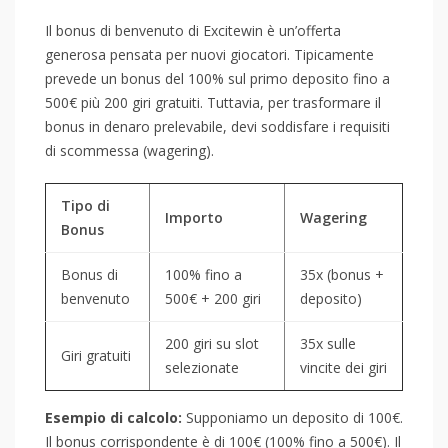
Il bonus di benvenuto di Excitewin è un’offerta
generosa pensata per nuovi giocatori. Tipicamente
prevede un bonus del 100% sul primo deposito fino a
500€ più 200 giri gratuiti. Tuttavia, per trasformare il
bonus in denaro prelevabile, devi soddisfare i requisiti
di scommessa (wagering).
Tipo di
Importo
Wagering
Bonus
Bonus di
100% fino a
35x (bonus +
benvenuto
500€ + 200 giri
deposito)
200 giri su slot
35x sulle
Giri gratuiti
selezionate
vincite dei giri
Esempio di calcolo:
Supponiamo un deposito di 100€.
Il bonus corrispondente è di 100€ (100% fino a 500€). Il