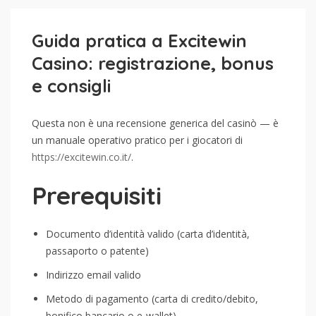
Guida pratica a Excitewin
Casino: registrazione, bonus
e consigli
Questa non è una recensione generica del casinò — è
un manuale operativo pratico per i giocatori di
https://excitewin.co.it/
.
Prerequisiti
Documento d’identità valido (carta d’identità,
passaporto o patente)
Indirizzo email valido
Metodo di pagamento (carta di credito/debito,
bonifico bancario o e-wallet)