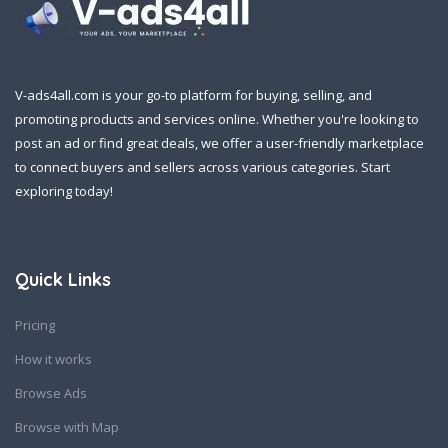
V-ads4all.com is your go-to platform for buying, selling, and
promoting products and services online. Whether you're looking to
post an ad or find great deals, we offer a user-friendly marketplace
to connect buyers and sellers across various categories. Start
exploring today!
Quick Links
Pricing
How it works
Browse Ads
Browse with Map