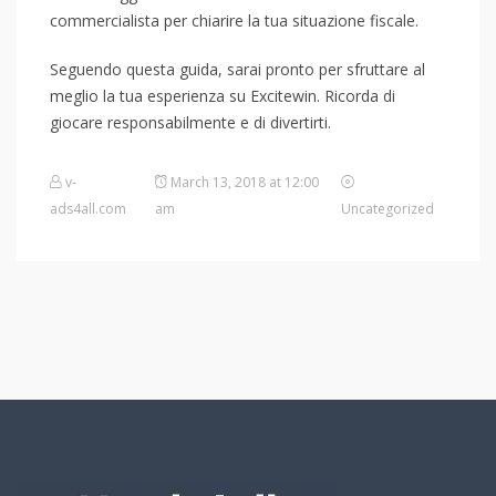
commercialista per chiarire la tua situazione fiscale.
Seguendo questa guida, sarai pronto per sfruttare al
meglio la tua esperienza su Excitewin. Ricorda di
giocare responsabilmente e di divertirti.
v-
March 13, 2018 at 12:00
ads4all.com
am
Uncategorized