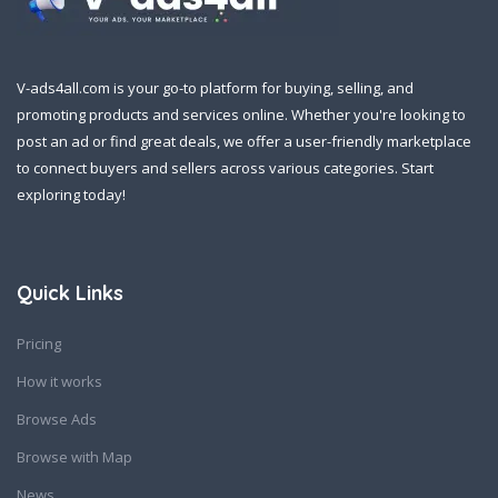
V-ads4all.com is your go-to platform for buying, selling, and
promoting products and services online. Whether you're looking to
post an ad or find great deals, we offer a user-friendly marketplace
to connect buyers and sellers across various categories. Start
exploring today!
Quick Links
Pricing
How it works
Browse Ads
Browse with Map
News