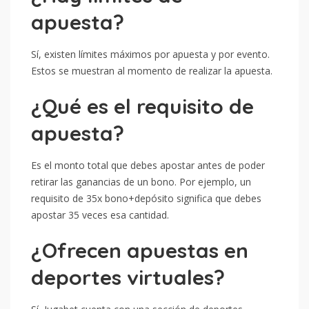
apuesta?
Sí, existen límites máximos por apuesta y por evento.
Estos se muestran al momento de realizar la apuesta.
¿Qué es el requisito de
apuesta?
Es el monto total que debes apostar antes de poder
retirar las ganancias de un bono. Por ejemplo, un
requisito de 35x bono+depósito significa que debes
apostar 35 veces esa cantidad.
¿Ofrecen apuestas en
deportes virtuales?