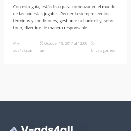
Con esta guía, estás listo para comenzar en el mundo
de las apuestas jugabet. Recuerda siempre leer los
términos y condiciones, gestionar tu bankroll y, sobre
todo, divertirte de manera responsable.
v-
October 18, 2017 at 12:00
ads4all.com
am
Uncategorized