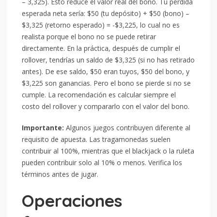
– 3,325). Esto reduce el valor real del bono. Tu pérdida
esperada neta sería: $50 (tu depósito) + $50 (bono) –
$3,325 (retorno esperado) = -$3,225, lo cual no es
realista porque el bono no se puede retirar
directamente. En la práctica, después de cumplir el
rollover, tendrías un saldo de $3,325 (si no has retirado
antes). De ese saldo, $50 eran tuyos, $50 del bono, y
$3,225 son ganancias. Pero el bono se pierde si no se
cumple. La recomendación es calcular siempre el
costo del rollover y compararlo con el valor del bono.
Importante:
Algunos juegos contribuyen diferente al
requisito de apuesta. Las tragamonedas suelen
contribuir al 100%, mientras que el blackjack o la ruleta
pueden contribuir solo al 10% o menos. Verifica los
términos antes de jugar.
Operaciones