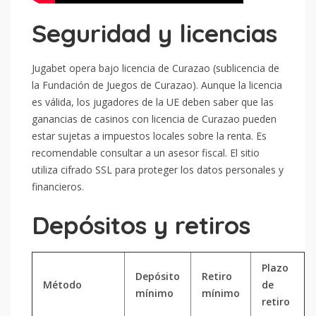
Seguridad y licencias
Jugabet opera bajo licencia de Curazao (sublicencia de
la Fundación de Juegos de Curazao). Aunque la licencia
es válida, los jugadores de la UE deben saber que las
ganancias de casinos con licencia de Curazao pueden
estar sujetas a impuestos locales sobre la renta. Es
recomendable consultar a un asesor fiscal. El sitio
utiliza cifrado SSL para proteger los datos personales y
financieros.
Depósitos y retiros
Plazo
Depósito
Retiro
Método
de
mínimo
mínimo
retiro