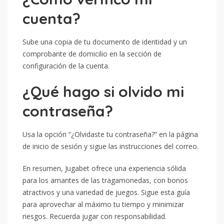
cuenta?
Sube una copia de tu documento de identidad y un
comprobante de domicilio en la sección de
configuración de la cuenta.
¿Qué hago si olvido mi
contraseña?
Usa la opción “¿Olvidaste tu contraseña?” en la página
de inicio de sesión y sigue las instrucciones del correo.
En resumen, Jugabet ofrece una experiencia sólida
para los amantes de las tragamonedas, con bonos
atractivos y una variedad de juegos. Sigue esta guía
para aprovechar al máximo tu tiempo y minimizar
riesgos. Recuerda jugar con responsabilidad.