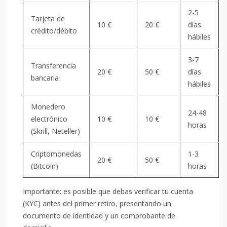
2-5
Tarjeta de
10 €
20 €
días
crédito/débito
hábiles
3-7
Transferencia
20 €
50 €
días
bancaria
hábiles
Monedero
24-48
electrónico
10 €
10 €
horas
(Skrill, Neteller)
Criptomonedas
1-3
20 €
50 €
(Bitcoin)
horas
Importante: es posible que debas verificar tu cuenta
(KYC) antes del primer retiro, presentando un
documento de identidad y un comprobante de