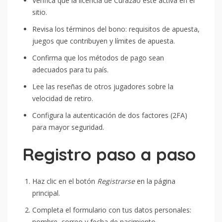
Verifica que la licencia de Curazao esté activa en el
sitio.
Revisa los términos del bono: requisitos de apuesta,
juegos que contribuyen y límites de apuesta.
Confirma que los métodos de pago sean
adecuados para tu país.
Lee las reseñas de otros jugadores sobre la
velocidad de retiro.
Configura la autenticación de dos factores (2FA)
para mayor seguridad.
Registro paso a paso
Haz clic en el botón
Registrarse
en la página
principal.
Completa el formulario con tus datos personales:
nombre, correo y fecha de nacimiento.