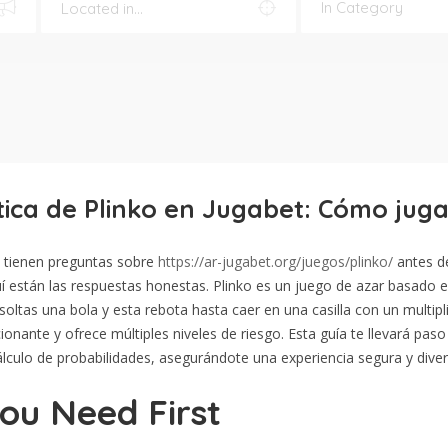
tica de Plinko en Jugabet: Cómo jug
 tienen preguntas sobre
https://ar-jugabet.org/juegos/plinko/
antes de
 están las respuestas honestas. Plinko es un juego de azar basado en
soltas una bola y esta rebota hasta caer en una casilla con un multipl
ionante y ofrece múltiples niveles de riesgo. Esta guía te llevará pas
cálculo de probabilidades, asegurándote una experiencia segura y diver
ou Need First