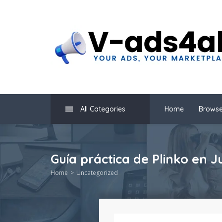
All Categories
Home
Browse
Guía práctica de Plinko en 
Home
Uncategorized