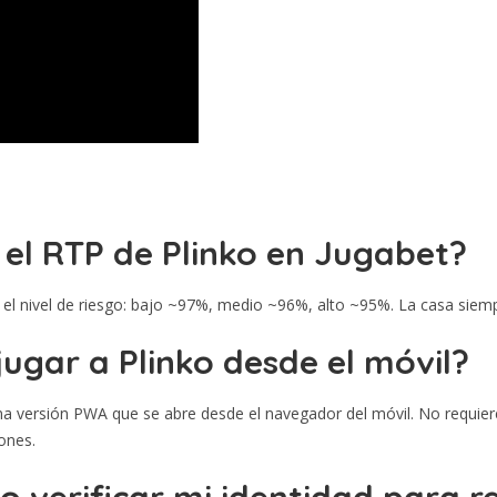
 el RTP de Plinko en Jugabet?
 el nivel de riesgo: bajo ~97%, medio ~96%, alto ~95%. La casa siemp
ugar a Plinko desde el móvil?
una versión PWA que se abre desde el navegador del móvil. No requie
iones.