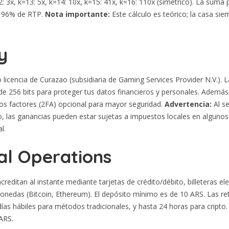
12: 3x, k=13: 5x, k=14: 10x, k=15: 41x, k=16: 110x (simétrico). La sum
 96% de RTP.
Nota importante:
Este cálculo es teórico; la casa sie
y
 licencia de Curazao (subsidiaria de Gaming Services Provider N.V.). 
L de 256 bits para proteger tus datos financieros y personales. Ademá
os factores (2FA) opcional para mayor seguridad.
Advertencia:
Al se
o, las ganancias pueden estar sujetas a impuestos locales en algunos
l.
al Operations
reditan al instante mediante tarjetas de crédito/débito, billeteras elec
monedas (Bitcoin, Ethereum). El depósito mínimo es de 10 ARS. Las r
 días hábiles para métodos tradicionales, y hasta 24 horas para cript
 ARS.