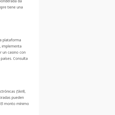
a ponderada da
mpre tiene una
La plataforma
s, implementa
r un casino con
 países. Consulta
trónicas (Skrill,
etiradas pueden
o. El monto mínimo