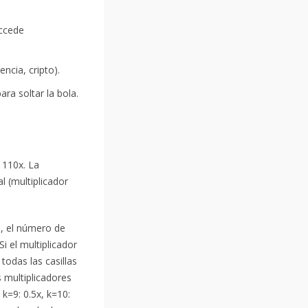
accede
ncia, cripto).
ara soltar la bola.
 110x. La
al (multiplicador
s, el número de
i el multiplicador
todas las casillas
 multiplicadores
, k=9: 0.5x, k=10: