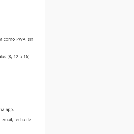
na como PWA, sin
las (8, 12 o 16).
una app.
 email, fecha de