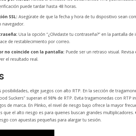
verificación puede tardar hasta 48 horas.
ión SSL:
Asegúrate de que la fecha y hora de tu dispositivo sean corre
o navegador.
traseña:
Usa la opción “¿Olvidaste tu contraseña?” en la pantalla de i
lace de restablecimiento por correo.
or no coincide con la pantalla:
Puede ser un retraso visual. Revisa e
r el resultado real.
s
 posibilidades, elige juegos con alto RTP. En la sección de tragamon
lood Suckers” superan el 98% de RTP. Evita tragamonedas con RTP inf
s de marca. En Plinko, el nivel de riesgo bajo ofrece la mayor frecu
 que el alto riesgo es para quienes buscan grandes multiplicadores.
iesgo con apuestas pequeñas para alargar tu sesión.