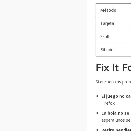
Método
Tarjeta
Skrill
Bitcoin
Fix It F
Si encuentras prob
El juego no ca
Firefox.
La bola no se 
espera unos se
Retiro pendie