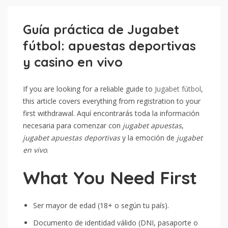
Guía práctica de Jugabet
fútbol: apuestas deportivas
y casino en vivo
If you are looking for a reliable guide to
Jugabet fútbol
,
this article covers everything from registration to your
first withdrawal. Aquí encontrarás toda la información
necesaria para comenzar con
jugabet apuestas
,
jugabet apuestas deportivas
y la emoción de
jugabet
en vivo
.
What You Need First
Ser mayor de edad (18+ o según tu país).
Documento de identidad válido (DNI, pasaporte o