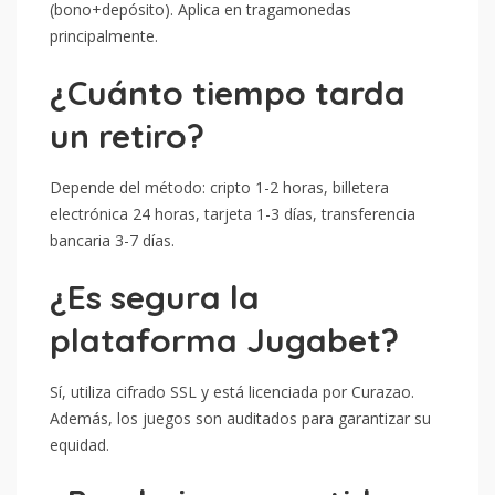
(bono+depósito). Aplica en tragamonedas
principalmente.
¿Cuánto tiempo tarda
un retiro?
Depende del método: cripto 1-2 horas, billetera
electrónica 24 horas, tarjeta 1-3 días, transferencia
bancaria 3-7 días.
¿Es segura la
plataforma Jugabet?
Sí, utiliza cifrado SSL y está licenciada por Curazao.
Además, los juegos son auditados para garantizar su
equidad.