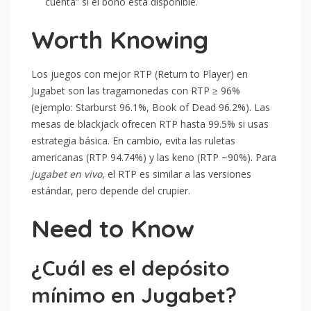
cuenta” si el bono está disponible.
Worth Knowing
Los juegos con mejor RTP (Return to Player) en
Jugabet son las tragamonedas con RTP ≥ 96%
(ejemplo: Starburst 96.1%, Book of Dead 96.2%). Las
mesas de blackjack ofrecen RTP hasta 99.5% si usas
estrategia básica. En cambio, evita las ruletas
americanas (RTP 94.74%) y las keno (RTP ~90%). Para
jugabet en vivo
, el RTP es similar a las versiones
estándar, pero depende del crupier.
Need to Know
¿Cuál es el depósito
mínimo en Jugabet?