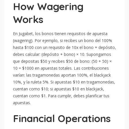
How Wagering
Works
En Jugabet, los bonos tienen requisitos de apuesta
(wagering). Por ejemplo, si recibes un bono del 100%
hasta $100 con un requisito de 10x el bono + depósito,
debes calcular: (depósito + bono) × 10. Supongamos
que depositas $50 y recibes $50 de bono: (50 + 50) ×
10 = $1000 en apuestas totales. Las contribuciones
varían: las tragamonedas aportan 100%, el blackjack
10%, y la ruleta 5%. Si apuestas $10 en tragamonedas,
cuentan como $10; si apuestas $10 en blackjack,
cuentan como $1. Para cumplir, debes planificar tus
apuestas.
Financial Operations