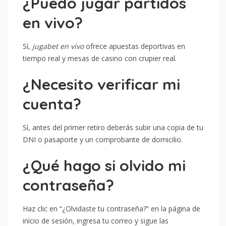
¿Puedo jugar partidos
en vivo?
Sí,
jugabet en vivo
ofrece apuestas deportivas en
tiempo real y mesas de casino con crupier real.
¿Necesito verificar mi
cuenta?
Sí, antes del primer retiro deberás subir una copia de tu
DNI o pasaporte y un comprobante de domicilio.
¿Qué hago si olvido mi
contraseña?
Haz clic en “¿Olvidaste tu contraseña?” en la página de
inicio de sesión, ingresa tu correo y sigue las