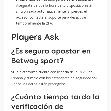
Asegúrate de que la hora de tu dispositivo esté
sincronizada automáticamente. Si pierdes el
acceso, contacta al soporte para desactivar
temporalmente la 2FA.
Players Ask
¿Es seguro apostar en
Betway sport?
Sí, la plataforma cuenta con licencia de la DGOJ en
España y cumple con los estándares de seguridad SSL.
Todos los datos están protegidos.
¿Cuánto tiempo tarda la
verificación de