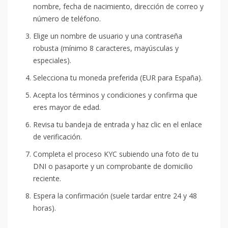
nombre, fecha de nacimiento, dirección de correo y
número de teléfono.
Elige un nombre de usuario y una contraseña
robusta (mínimo 8 caracteres, mayúsculas y
especiales).
Selecciona tu moneda preferida (EUR para España).
Acepta los términos y condiciones y confirma que
eres mayor de edad.
Revisa tu bandeja de entrada y haz clic en el enlace
de verificación.
Completa el proceso KYC subiendo una foto de tu
DNI o pasaporte y un comprobante de domicilio
reciente.
Espera la confirmación (suele tardar entre 24 y 48
horas).