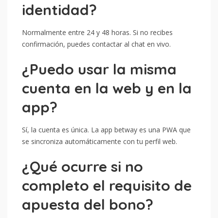
identidad?
Normalmente entre 24 y 48 horas. Si no recibes
confirmación, puedes contactar al chat en vivo.
¿Puedo usar la misma
cuenta en la web y en la
app?
Sí, la cuenta es única. La app betway es una PWA que
se sincroniza automáticamente con tu perfil web.
¿Qué ocurre si no
completo el requisito de
apuesta del bono?