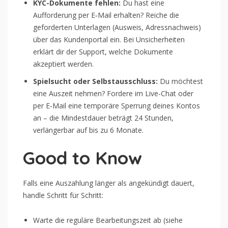
KYC-Dokumente fehlen:
Du hast eine
Aufforderung per E‑Mail erhalten? Reiche die
geforderten Unterlagen (Ausweis, Adressnachweis)
über das Kundenportal ein. Bei Unsicherheiten
erklärt dir der Support, welche Dokumente
akzeptiert werden.
Spielsucht oder Selbstausschluss:
Du möchtest
eine Auszeit nehmen? Fordere im Live-Chat oder
per E‑Mail eine temporäre Sperrung deines Kontos
an – die Mindestdauer beträgt 24 Stunden,
verlängerbar auf bis zu 6 Monate.
Good to Know
Falls eine Auszahlung länger als angekündigt dauert,
handle Schritt für Schritt:
Warte die reguläre Bearbeitungszeit ab (siehe