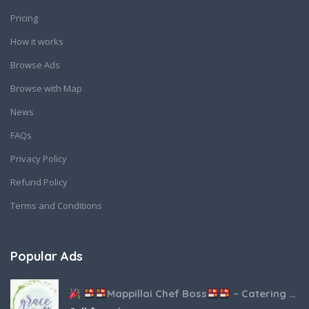
Pricing
How it works
Browse Ads
Browse with Map
News
FAQs
Privacy Policy
Refund Policy
Terms and Conditions
Popular Ads
Mappillai Chef Boss
– Catering & Hospitality Services