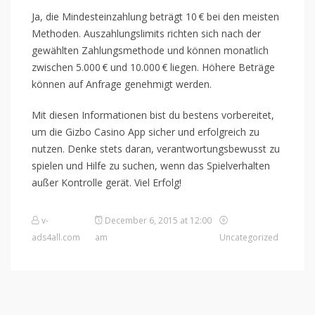
Ja, die Mindesteinzahlung beträgt 10 € bei den meisten
Methoden. Auszahlungslimits richten sich nach der
gewählten Zahlungsmethode und können monatlich
zwischen 5.000 € und 10.000 € liegen. Höhere Beträge
können auf Anfrage genehmigt werden.
Mit diesen Informationen bist du bestens vorbereitet,
um die Gizbo Casino App sicher und erfolgreich zu
nutzen. Denke stets daran, verantwortungsbewusst zu
spielen und Hilfe zu suchen, wenn das Spielverhalten
außer Kontrolle gerät. Viel Erfolg!
v-
December 6, 2015 at 12:00
ads4all.com
am
Uncategorized