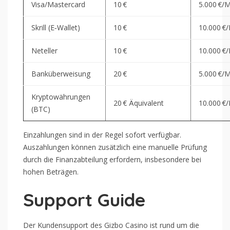
Visa/Mastercard
10 €
5.000 €/
Skrill (E‑Wallet)
10 €
10.000 €
Neteller
10 €
10.000 €
Banküberweisung
20 €
5.000 €/
Kryptowährungen
20 € Äquivalent
10.000 €
(BTC)
Einzahlungen sind in der Regel sofort verfügbar.
Auszahlungen können zusätzlich eine manuelle Prüfung
durch die Finanzabteilung erfordern, insbesondere bei
hohen Beträgen.
Support Guide
Der Kundensupport des Gizbo Casino ist rund um die