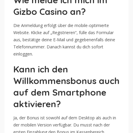
Wie melde ich mich im
Gizbo Casino an?
Die Anmeldung erfolgt über die mobile-optimierte
Website. Klicke auf „Registrieren“, fülle das Formular
aus, bestätige deine E‑Mail und gegebenenfalls deine
Telefonnummer. Danach kannst du dich sofort
einloggen.
Kann ich den
Willkommensbonus auch
auf dem Smartphone
aktivieren?
Ja, der Bonus ist sowohl auf dem Desktop als auch in
der mobilen Version verfügbar. Du musst nach der
ersten Einzahlung den Bonus im Kassenbereich