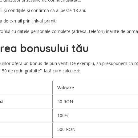
 și condițiile și confirmă că ai peste 18 ani.
a de e-mail prin link-ul primit.
filul cu datele personale complete (adresă, telefon) înainte de prim
rea bonusului tău
ourilor oferă un bonus de bun venit. De exemplu, să presupunem că o
0 de rotiri gratuite”. Iată cum calculezi:
Valoare
mă
50 RON
100%
500 RON