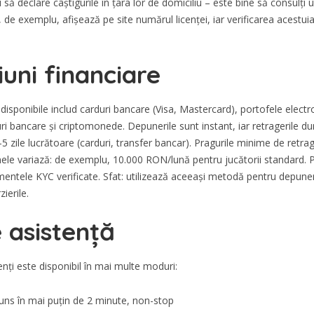
 să declare câștigurile în țara lor de domiciliu – este bine să consulți 
, de exemplu, afișează pe site numărul licenței, iar verificarea acestu
uni financiare
isponibile includ carduri bancare (Visa, Mastercard), portofele electron
uri bancare și criptomonede. Depunerile sunt instant, iar retragerile d
3-5 zile lucrătoare (carduri, transfer bancar). Pragurile minime de retra
le variază: de exemplu, 10.000 RON/lună pentru jucătorii standard. P
mentele KYC verificate. Sfat: utilizează aceeași metodă pentru depuner
zierile.
 asistență
enți este disponibil în mai multe moduri:
puns în mai puțin de 2 minute, non-stop