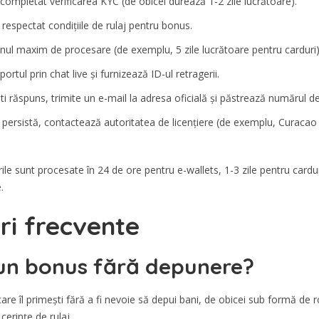
 completat verificarea KYC (de obicei durează 1-2 zile lucrătoare).
 respectat condițiile de rulaj pentru bonus.
ul maxim de procesare (de exemplu, 5 zile lucrătoare pentru carduri)
rtul prin chat live și furnizează ID-ul retragerii.
 răspuns, trimite un e-mail la adresa oficială și păstrează numărul de 
ersistă, contactează autoritatea de licențiere (de exemplu, Curaca
rile sunt procesate în 24 de ore pentru e-wallets, 1-3 zile pentru cardur
.
ri frecvente
 un bonus fără depunere?
re îl primești fără a fi nevoie să depui bani, de obicei sub formă de ro
cerințe de rulaj.