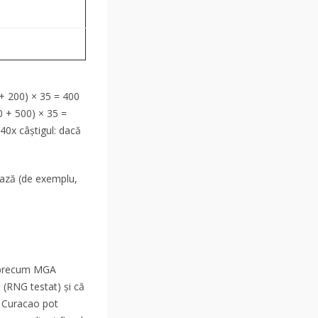
+ 200) × 35 = 400
 + 500) × 35 =
40x câștigul: dacă
riază (de exemplu,
ți precum MGA
 (RNG testat) și că
în Curacao pot