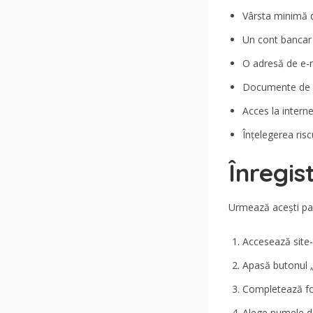
Vârsta minimă d
Un cont bancar s
O adresă de e-m
Documente de id
Acces la interne
Înțelegerea risc
Înregis
Urmează acești pași
Accesează site-u
Apasă butonul „
Completează for
Alege numele de 