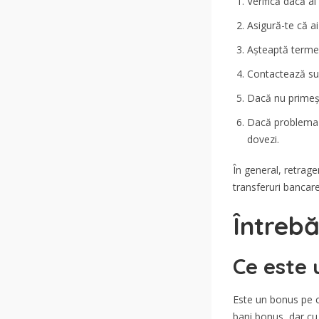
Verifică dacă ai
Asigură-te că ai
Așteaptă termen
Contactează supo
Dacă nu primești
Dacă problema p
dovezi.
În general, retrage
transferuri bancare
Întrebă
Ce este
Este un bonus pe ca
bani bonus, dar cu 