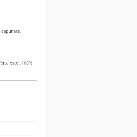
a depunere.
ferta este „100%