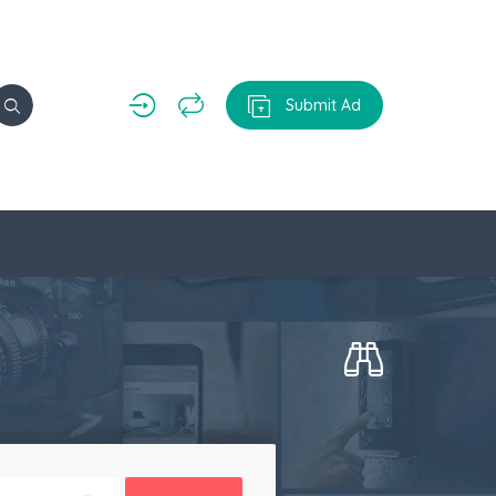
Submit Ad