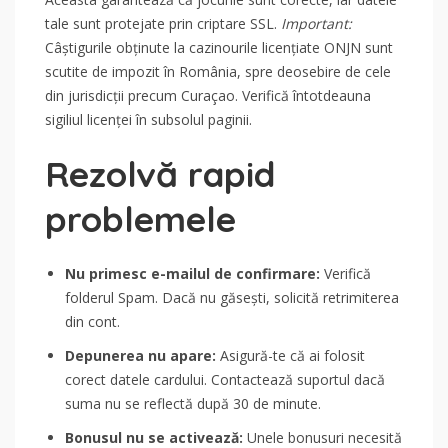
tale sunt protejate prin criptare SSL.
Important:
Câștigurile obținute la cazinourile licențiate ONJN sunt
scutite de impozit în România, spre deosebire de cele
din jurisdicții precum Curaçao. Verifică întotdeauna
sigiliul licenței în subsolul paginii.
Rezolvă rapid
problemele
Nu primesc e-mailul de confirmare:
Verifică
folderul Spam. Dacă nu găsești, solicită retrimiterea
din cont.
Depunerea nu apare:
Asigură-te că ai folosit
corect datele cardului. Contactează suportul dacă
suma nu se reflectă după 30 de minute.
Bonusul nu se activează:
Unele bonusuri necesită