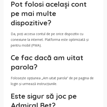
Pot folosi același cont
pe mai multe
dispozitive?
Da, poți accesa contul de pe orice dispozitiv cu
conexiune la internet. Platforma este optimizată și
pentru mobil (PWA).
Ce fac dacă am uitat
parola?
Folosește opțiunea „Am uitat parola” de pe pagina de
login și urmează instrucțiunile.
Este sigur să joc pe
Admiral Bet?