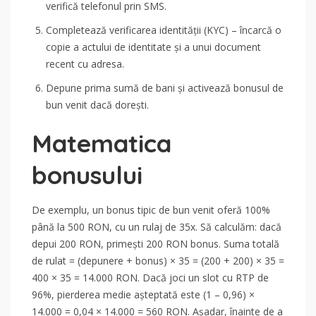
verifică telefonul prin SMS.
Completează verificarea identității (KYC) – încarcă o
copie a actului de identitate și a unui document
recent cu adresa.
Depune prima sumă de bani și activează bonusul de
bun venit dacă dorești.
Matematica
bonusului
De exemplu, un bonus tipic de bun venit oferă 100%
până la 500 RON, cu un rulaj de 35x. Să calculăm: dacă
depui 200 RON, primești 200 RON bonus. Suma totală
de rulat = (depunere + bonus) × 35 = (200 + 200) × 35 =
400 × 35 = 14.000 RON. Dacă joci un slot cu RTP de
96%, pierderea medie așteptată este (1 – 0,96) ×
14.000 = 0,04 × 14.000 = 560 RON. Așadar, înainte de a