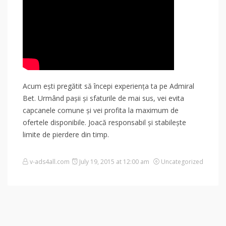
Acum ești pregătit să începi experiența ta pe Admiral
Bet. Urmând pașii și sfaturile de mai sus, vei evita
capcanele comune și vei profita la maximum de
ofertele disponibile. Joacă responsabil și stabilește
limite de pierdere din timp.
v-ads4all.com
July 19, 2015 at 12:00 am
Uncategorized