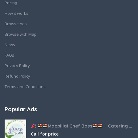
Pricing
How it works
Browse Ads
Browse with Map
News
FAQs
Privacy Policy
Refund Policy
Terms and Conditions
Popular Ads
Mappillai Chef Boss
– Catering & Hospitality Services
Call for price