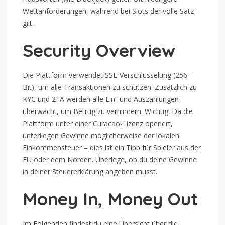
Wettanforderungen, während bei Slots der volle Satz
gilt.
Security Overview
Die Plattform verwendet SSL-Verschlüsselung (256-
Bit), um alle Transaktionen zu schützen. Zusätzlich zu
KYC und 2FA werden alle Ein- und Auszahlungen
überwacht, um Betrug zu verhindern. Wichtig: Da die
Plattform unter einer Curacao-Lizenz operiert,
unterliegen Gewinne möglicherweise der lokalen
Einkommensteuer – dies ist ein Tipp für Spieler aus der
EU oder dem Norden. Überlege, ob du deine Gewinne
in deiner Steuererklärung angeben musst.
Money In, Money Out
Im Folgenden findest du eine Übersicht über die