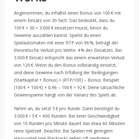
Angenommen, du erhältst einen Bonus von 100 € mit
einem Einsatz von 30-fach. Das bedeutet, dass du
100 € × 30 = 3.000 € einsetzen musst, bevor du
Gewinne auszahlen kannst. Spielst du einen
Spielautomaten mit einer RTP von 96 %, beträgt der
theoretische Verlust pro Wette: 4 % des Einsatzes. Bei
3.000 € Einsatz entspricht das einem erwarteten Verlust
von 120 €. Wenn du den Bonus vollständig einsetzt,
sind deine Gewinne nach Erfüllung der Bedingungen:
(Startkapital + Bonus) × (RTP/100) – Bonus. Beispiel:
(100 € + 100 €) × 0,96 – 100 € = 92 €. Deine tatsächliche
Gewinnspanne hängt von der Varianz des Spiels ab.
Nimm an, du setzt 5 € pro Runde. Dann benötigst du
3.000 € / 5 € = 600 Runden. Bei einer Geschwindigkeit
von 10 Runden pro Minute dauert das etwa 60 Minuten
reine Spielzeit. Beachte: Bei Spielen mit geringem
Hausvorteil (wie Blackjack) gelten oft niedrigere