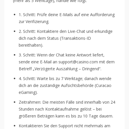
(mehr als 5 Werktage), handle wie folgt:
1. Schritt: Prüfe deine E-Mails auf eine Aufforderung
zur Verifizierung.
2. Schritt: Kontaktiere den Live-Chat und erkundige
dich nach dem Status (Transaktions-ID
bereithalten).
3. Schritt: Wenn der Chat keine Antwort liefert,
sende eine E-Mail an support@casino.com mit dem
Betreff „Verzögerte Auszahlung – Dringend“.
4. Schritt: Warte bis zu 7 Werktage; danach wende
dich an die zuständige Aufsichtsbehörde (Curacao
eGaming).
Zeitrahmen: Die meisten Fälle sind innerhalb von 24
Stunden nach Kontaktaufnahme gelöst – bei
größeren Beträgen kann es bis zu 10 Tage dauern.
Kontaktieren Sie den Support nicht mehrmals am