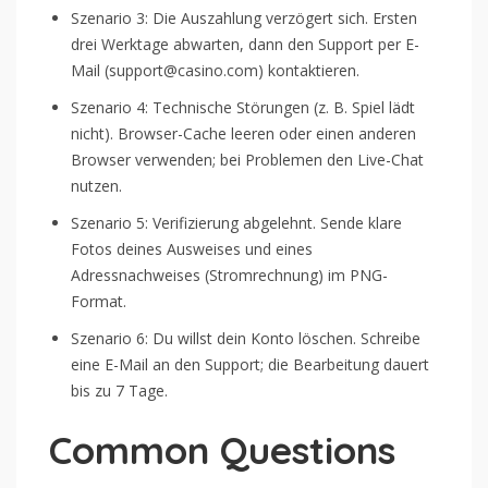
Szenario 3: Die Auszahlung verzögert sich. Ersten
drei Werktage abwarten, dann den Support per E-
Mail (support@casino.com) kontaktieren.
Szenario 4: Technische Störungen (z. B. Spiel lädt
nicht). Browser-Cache leeren oder einen anderen
Browser verwenden; bei Problemen den Live-Chat
nutzen.
Szenario 5: Verifizierung abgelehnt. Sende klare
Fotos deines Ausweises und eines
Adressnachweises (Stromrechnung) im PNG-
Format.
Szenario 6: Du willst dein Konto löschen. Schreibe
eine E-Mail an den Support; die Bearbeitung dauert
bis zu 7 Tage.
Common Questions