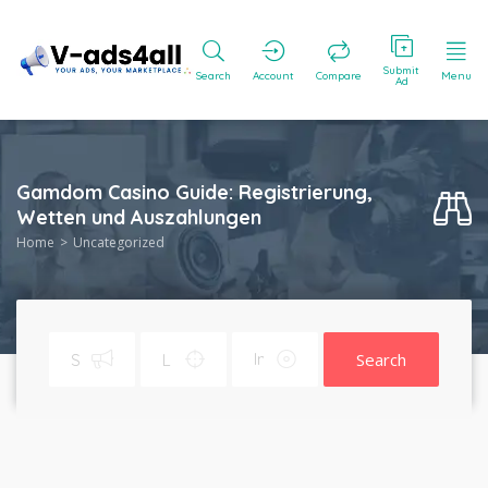
Submit
Search
Account
Compare
Menu
Ad
Gamdom Casino Guide: Registrierung,
Wetten und Auszahlungen
Home
Uncategorized
Search