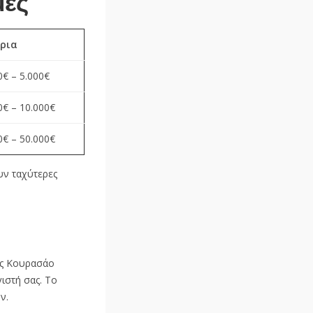
μές
ρια
0€ – 5.000€
0€ – 10.000€
0€ – 50.000€
υν ταχύτερες
ες Κουρασάο
ιστή σας. Το
ν.