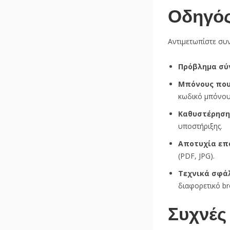
Οδηγός
Αντιμετωπίστε συ
Πρόβλημα σύ
Μπόνους που
κωδικό μπόνου
Καθυστέρηση
υποστήριξης.
Αποτυχία επ
(PDF, JPG).
Τεχνικά σφά
διαφορετικό br
Συχνές