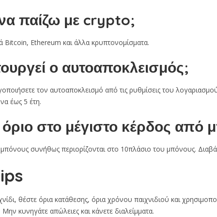
α παίζω με crypto;
τά Bitcoin, Ethereum και άλλα κρυπτονομίσματα.
τουργεί ο αυτοαποκλεισμός;
γοποιήσετε τον αυτοαποκλεισμό από τις ρυθμίσεις του λογαριασμού
να έως 5 έτη.
 όριο στο μέγιστο κέρδος από 
ό μπόνους συνήθως περιορίζονται στο 10πλάσιο του μπόνους. Διαβά
ips
νίδι, θέστε όρια κατάθεσης, όρια χρόνου παιχνιδιού και χρησιμοπο
Μην κυνηγάτε απώλειες και κάνετε διαλείμματα.