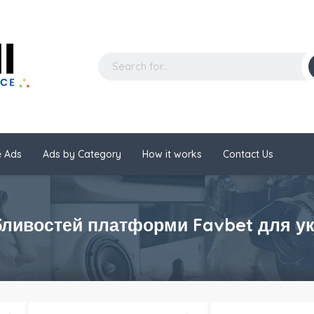
 Ads
Ads by Category
How it works
Contact Us
ливостей платформи Favbet для ук