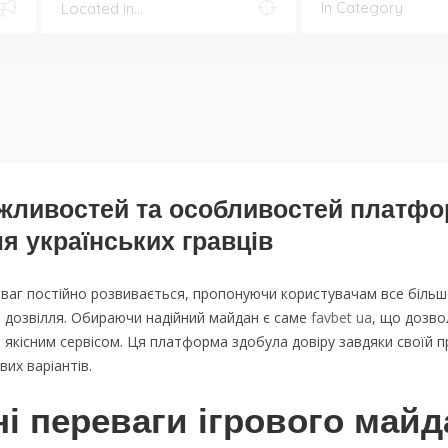
жливостей та особливостей платф
я українських гравців
зваг постійно розвивається, пропонуючи користувачам все більш
 дозвілля. Обираючи надійний майдан є саме
favbet ua
, що дозво
якісним сервісом. Ця платформа здобула довіру завдяки своїй п
вих варіантів.
і переваги ігрового май