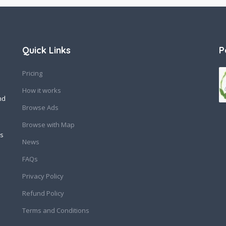
Quick Links
P
Pricing
How it works
nd
Browse Ads
Browse with Map
ss
News
FAQs
Privacy Policy
Refund Policy
Terms and Conditions