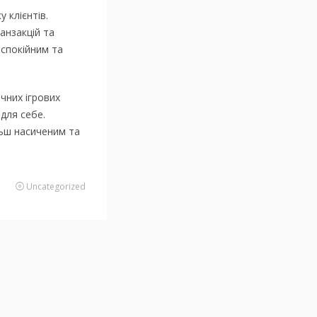
 клієнтів.
анзакцій та
 спокійним та
чних ігрових
для себе.
льш насиченим та
Uncategorized