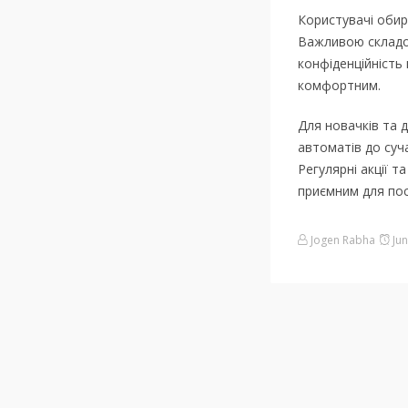
Користувачі обир
Важливою складово
конфіденційність
комфортним.
Для новачків та д
автоматів до суч
Регулярні акції т
приємним для пост
Jogen Rabha
Jun