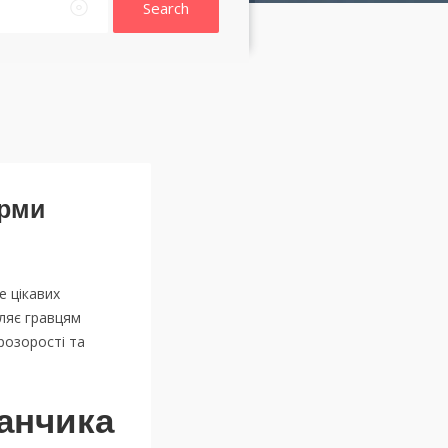
Search
орми
е цікавих
ляє гравцям
розорості та
данчика