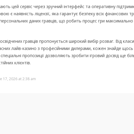
ають цей сервіс через зручний інтерфейс та оперативну підтримку
ю є наявність ліцензії, яка гарантує безпеку всіх фінансових тр
 персональних даних гравців, що робить процес гри максимально
освідчених гравців пропонується широкий вибір розваг. Від класи
асних лайв-казино з професійними дилерами, кожен знайде щось 
а спеціальні пропозиції дозволяють зробити ігровий досвід ще бі
ійних клієнтів.
e 17, 2026 at 2:38 am