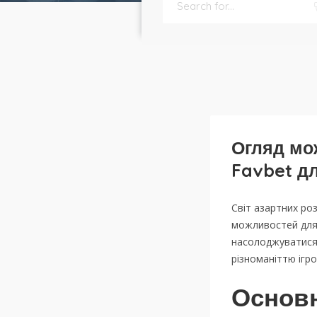
Огляд мо
Favbet дл
Світ азартних ро
можливостей для
насолоджуватися 
різноманіттю ігро
Основн