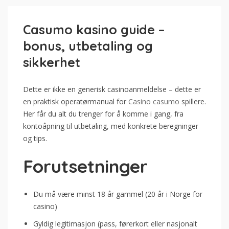
Casumo kasino guide –
bonus, utbetaling og
sikkerhet
Dette er ikke en generisk casinoanmeldelse – dette er
en praktisk operatørmanual for
Casino casumo
spillere.
Her får du alt du trenger for å komme i gang, fra
kontoåpning til utbetaling, med konkrete beregninger
og tips.
Forutsetninger
Du må være minst 18 år gammel (20 år i Norge for
casino)
Gyldig legitimasjon (pass, førerkort eller nasjonalt