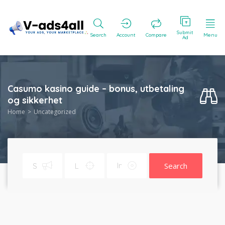
Submit
Search
Account
Compare
Menu
Ad
Casumo kasino guide – bonus, utbetaling
og sikkerhet
Home
Uncategorized
Search