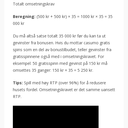
Totalt omsetningskrav
Beregning:
(500 kr + 500 kr) × 35 = 1000 kr × 35 = 35
000 kr
Du må altså satse totalt 35 000 kr før du kan ta ut
gevinster fra bonusen. Hvis du mottar casumo gratis
spins som en del av bonustilbudet, teller gevinster fra
gratisspinnene også med i omsetningskravet. For
eksempel: 50 gratisspinn med gevinst på 150 kr må
omsettes 35 ganger: 150 kr × 35 = 5 250 kr.
Tips:
Spill med høy RTP (over 96%) for å redusere
husets fordel. Omsetningskravet er det samme uansett
RTP.