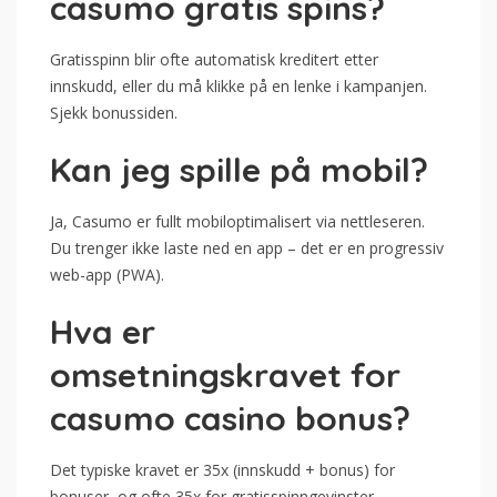
casumo gratis spins?
Gratisspinn blir ofte automatisk kreditert etter
innskudd, eller du må klikke på en lenke i kampanjen.
Sjekk bonussiden.
Kan jeg spille på mobil?
Ja, Casumo er fullt mobiloptimalisert via nettleseren.
Du trenger ikke laste ned en app – det er en progressiv
web-app (PWA).
Hva er
omsetningskravet for
casumo casino bonus?
Det typiske kravet er 35x (innskudd + bonus) for
bonuser, og ofte 35x for gratisspinngevinster.