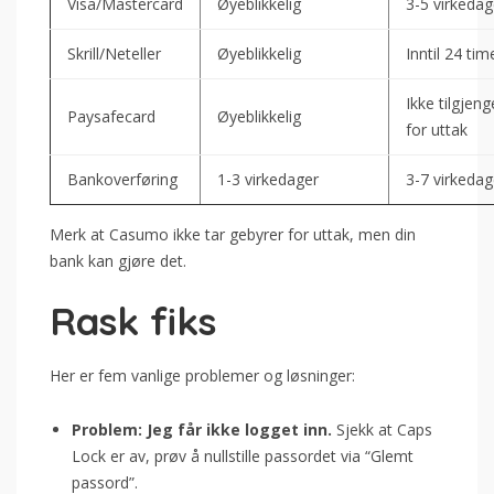
Visa/Mastercard
Øyeblikkelig
3-5 virkedag
Skrill/Neteller
Øyeblikkelig
Inntil 24 tim
Ikke tilgjeng
Paysafecard
Øyeblikkelig
for uttak
Bankoverføring
1-3 virkedager
3-7 virkedag
Merk at Casumo ikke tar gebyrer for uttak, men din
bank kan gjøre det.
Rask fiks
Her er fem vanlige problemer og løsninger:
Problem: Jeg får ikke logget inn.
Sjekk at Caps
Lock er av, prøv å nullstille passordet via “Glemt
passord”.