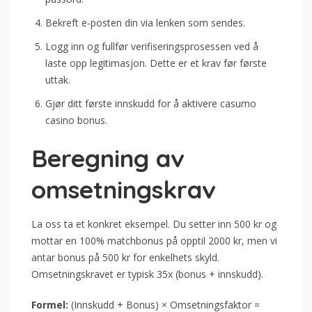
Bekreft e-posten din via lenken som sendes.
Logg inn og fullfør verifiseringsprosessen ved å
laste opp legitimasjon. Dette er et krav før første
uttak.
Gjør ditt første innskudd for å aktivere casumo
casino bonus.
Beregning av
omsetningskrav
La oss ta et konkret eksempel. Du setter inn 500 kr og
mottar en 100% matchbonus på opptil 2000 kr, men vi
antar bonus på 500 kr for enkelhets skyld.
Omsetningskravet er typisk 35x (bonus + innskudd).
Formel:
(Innskudd + Bonus) × Omsetningsfaktor =