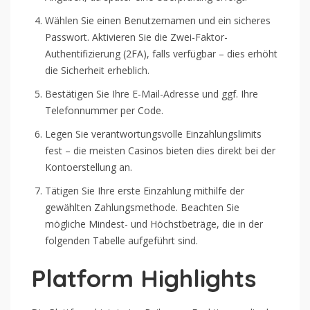
Wählen Sie einen Benutzernamen und ein sicheres
Passwort. Aktivieren Sie die Zwei-Faktor-
Authentifizierung (2FA), falls verfügbar – dies erhöht
die Sicherheit erheblich.
Bestätigen Sie Ihre E-Mail-Adresse und ggf. Ihre
Telefonnummer per Code.
Legen Sie verantwortungsvolle Einzahlungslimits
fest – die meisten Casinos bieten dies direkt bei der
Kontoerstellung an.
Tätigen Sie Ihre erste Einzahlung mithilfe der
gewählten Zahlungsmethode. Beachten Sie
mögliche Mindest- und Höchstbeträge, die in der
folgenden Tabelle aufgeführt sind.
Platform Highlights