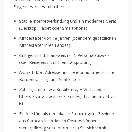
Folgendes zur Hand haben:
Stabile Internetverbindung und ein modernes Gerät
(Desktop, Tablet oder Smartphone)
Mindestalter von 18 Jahren (oder dem gesetzlichen
Mindestalter Ihres Landes)
Gültiger Lichtbildausweis (z. B. Personalausweis
oder Reisepass) zur Identitätsprüfung
Aktive E-Mail-Adresse und Telefonnummer für die
Kontoerstellung und Verifikation
Zahlungsmittel wie Kreditkarte, E-Wallet oder
Überweisung – wählen Sie eines, das Ihnen vertraut
ist
Ein Verständnis der lokalen Steuerregeln: Gewinne
aus Curacao-lizenzierten Casinos können
steuerpflichtig sein; informieren Sie sich vorab