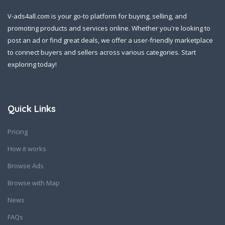
V-ads4all.com is your go-to platform for buying, selling, and
promoting products and services online. Whether you're looking to
post an ad or find great deals, we offer a user-friendly marketplace
to connect buyers and sellers across various categories. Start
exploring today!
Quick Links
Pricing
How it works
Browse Ads
Browse with Map
News
FAQs