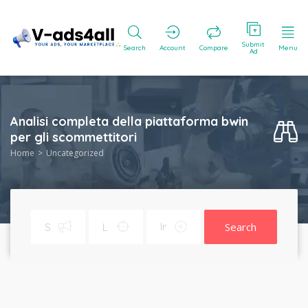
Submit
Search
Account
Compare
Menu
Ad
Analisi completa della piattaforma bwin
per gli scommettitori
Home
Uncategorized
Search