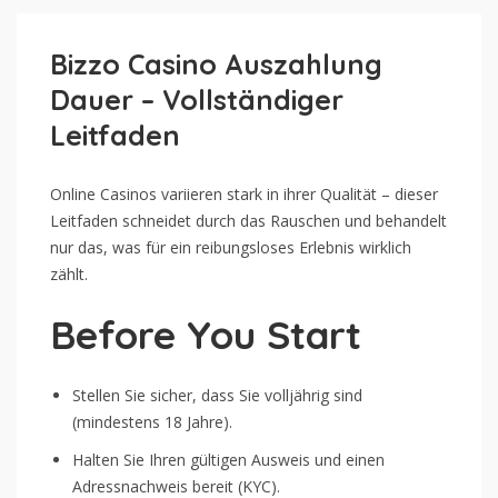
Bizzo Casino Auszahlung
Dauer – Vollständiger
Leitfaden
Online Casinos variieren stark in ihrer Qualität – dieser
Leitfaden schneidet durch das Rauschen und behandelt
nur das, was für ein reibungsloses Erlebnis wirklich
zählt.
Before You Start
Stellen Sie sicher, dass Sie volljährig sind
(mindestens 18 Jahre).
Halten Sie Ihren gültigen Ausweis und einen
Adressnachweis bereit (KYC).