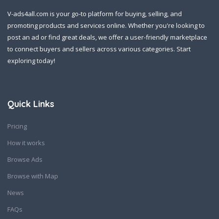
V-ads4all.com is your go-to platform for buying, selling, and
promoting products and services online. Whether you're looking to
post an ad or find great deals, we offer a user-friendly marketplace
to connect buyers and sellers across various categories. Start
exploring today!
Quick Links
Pricing
How it works
Browse Ads
Browse with Map
News
FAQs