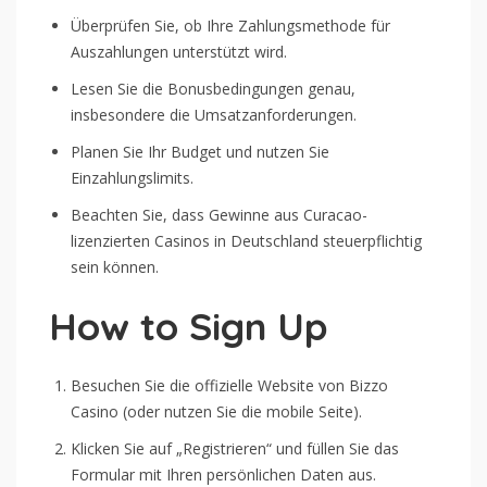
Überprüfen Sie, ob Ihre Zahlungsmethode für
Auszahlungen unterstützt wird.
Lesen Sie die Bonusbedingungen genau,
insbesondere die Umsatzanforderungen.
Planen Sie Ihr Budget und nutzen Sie
Einzahlungslimits.
Beachten Sie, dass Gewinne aus Curacao-
lizenzierten Casinos in Deutschland steuerpflichtig
sein können.
How to Sign Up
Besuchen Sie die offizielle Website von Bizzo
Casino (oder nutzen Sie die mobile Seite).
Klicken Sie auf „Registrieren“ und füllen Sie das
Formular mit Ihren persönlichen Daten aus.