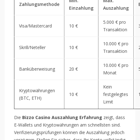
Min.
Max.
Zahlungsmethode
Einzahlung
Auszahlung
5.000 € pro
Visa/Mastercard
10 €
Transaktion
10.000 € pro
Skrill/Neteller
10 €
Transaktion
10.000 € pro
Banküberweisung
20 €
Monat
Kein
Kryptowährungen
10 €
festgelegtes
(BTC, ETH)
Limit
Die
Bizzo Casino Auszahlung Erfahrung
zeigt, dass
E-Wallets und Kryptowährungen am schnellsten sind.
Verifizierungsprüfungen können die Auszahlung jedoch
verzögern. Stellen Sie sicher, dass Ihr Konto vollständig