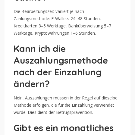
Die Bearbeitungszeit variiert je nach
Zahlungsmethode: E-Wallets 24–48 Stunden,
Kreditkarten 3–5 Werktage, Banküberweisung 5–7
Werktage, Kryptowährungen 1–6 Stunden.
Kann ich die
Auszahlungsmethode
nach der Einzahlung
ändern?
Nein, Auszahlungen müssen in der Regel auf dieselbe
Methode erfolgen, die für die Einzahlung verwendet
wurde. Dies dient der Betrugsprävention.
Gibt es ein monatliches