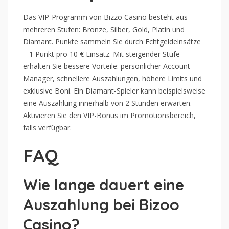
Das VIP-Programm von Bizzo Casino besteht aus
mehreren Stufen: Bronze, Silber, Gold, Platin und
Diamant. Punkte sammeln Sie durch Echtgeldeinsätze
– 1 Punkt pro 10 € Einsatz. Mit steigender Stufe
erhalten Sie bessere Vorteile: persönlicher Account-
Manager, schnellere Auszahlungen, höhere Limits und
exklusive Boni. Ein Diamant-Spieler kann beispielsweise
eine Auszahlung innerhalb von 2 Stunden erwarten.
Aktivieren Sie den VIP-Bonus im Promotionsbereich,
falls verfügbar.
FAQ
Wie lange dauert eine
Auszahlung bei Bizoo
Casino?