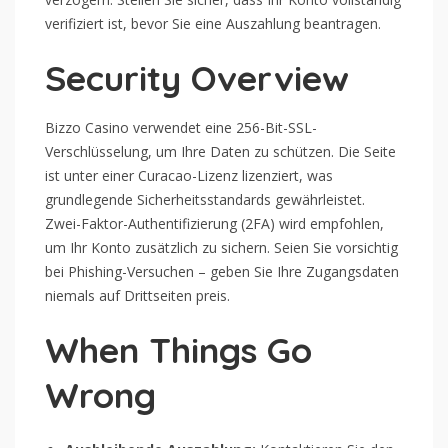
verifiziert ist, bevor Sie eine Auszahlung beantragen.
Security Overview
Bizzo Casino verwendet eine 256-Bit-SSL-
Verschlüsselung, um Ihre Daten zu schützen. Die Seite
ist unter einer Curacao-Lizenz lizenziert, was
grundlegende Sicherheitsstandards gewährleistet.
Zwei-Faktor-Authentifizierung (2FA) wird empfohlen,
um Ihr Konto zusätzlich zu sichern. Seien Sie vorsichtig
bei Phishing-Versuchen – geben Sie Ihre Zugangsdaten
niemals auf Drittseiten preis.
When Things Go
Wrong