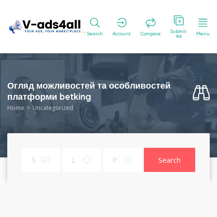
Submit
Search
Account
Compare
Menu
Ad
Огляд можливостей та особливостей
платформи betking
Home
Uncategorized
Search