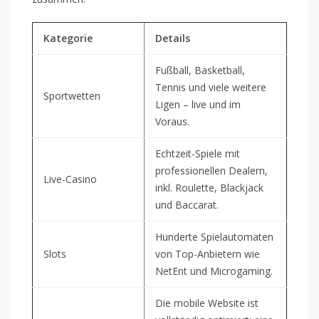
Kategorie
Details
Fußball, Basketball,
Tennis und viele weitere
Sportwetten
Ligen – live und im
Voraus.
Echtzeit-Spiele mit
professionellen Dealern,
Live-Casino
inkl. Roulette, Blackjack
und Baccarat.
Hunderte Spielautomaten
Slots
von Top-Anbietern wie
NetEnt und Microgaming.
Die mobile Website ist