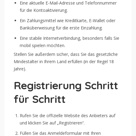
Eine aktuelle E-Mail-Adresse und Telefonnummer
für die Kontoaktivierung.
Ein Zahlungsmittel wie Kreditkarte, E-Wallet oder
Banküberweisung für die erste Einzahlung.
Eine stabile Internetverbindung, besonders falls Sie
mobil spielen möchten.
Stellen Sie außerdem sicher, dass Sie das gesetzliche
Mindestalter in Ihrem Land erfüllen (in der Regel 18
Jahre).
Registrierung Schritt
für Schritt
Rufen Sie die offizielle Website des Anbieters auf
und klicken Sie auf „Registrieren“.
Füllen Sie das Anmeldeformular mit Ihren