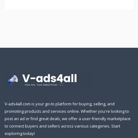
V-ads4all.com is your go-to platform for buying, selling, and
promoting products and services online. Whether you're looking to
post an ad or find great deals, we offer a user-friendly marketplace
to connect buyers and sellers across various categories. Start
exploring today!