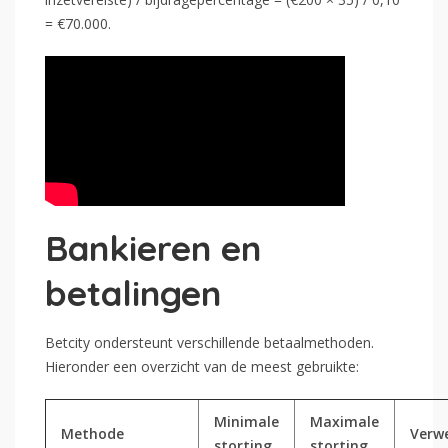
= €70.000.
Bankieren en
betalingen
Betcity ondersteunt verschillende betaalmethoden.
Hieronder een overzicht van de meest gebruikte:
Minimale
Maximale
Methode
Verwe
storting
storting