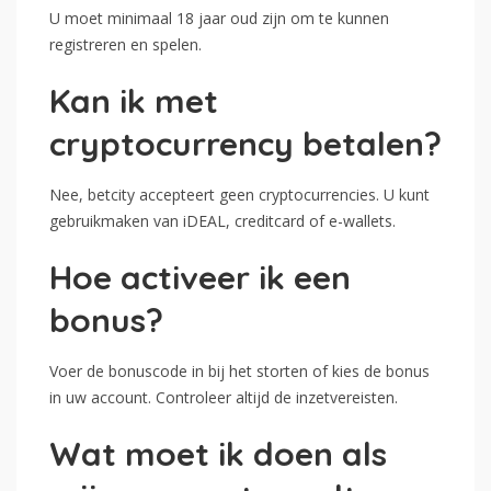
U moet minimaal 18 jaar oud zijn om te kunnen
registreren en spelen.
Kan ik met
cryptocurrency betalen?
Nee, betcity accepteert geen cryptocurrencies. U kunt
gebruikmaken van iDEAL, creditcard of e-wallets.
Hoe activeer ik een
bonus?
Voer de bonuscode in bij het storten of kies de bonus
in uw account. Controleer altijd de inzetvereisten.
Wat moet ik doen als