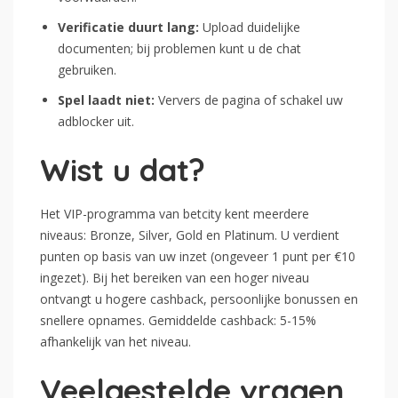
Verificatie duurt lang:
Upload duidelijke
documenten; bij problemen kunt u de chat
gebruiken.
Spel laadt niet:
Ververs de pagina of schakel uw
adblocker uit.
Wist u dat?
Het VIP-programma van betcity kent meerdere
niveaus: Bronze, Silver, Gold en Platinum. U verdient
punten op basis van uw inzet (ongeveer 1 punt per €10
ingezet). Bij het bereiken van een hoger niveau
ontvangt u hogere cashback, persoonlijke bonussen en
snellere opnames. Gemiddelde cashback: 5-15%
afhankelijk van het niveau.
Veelgestelde vragen