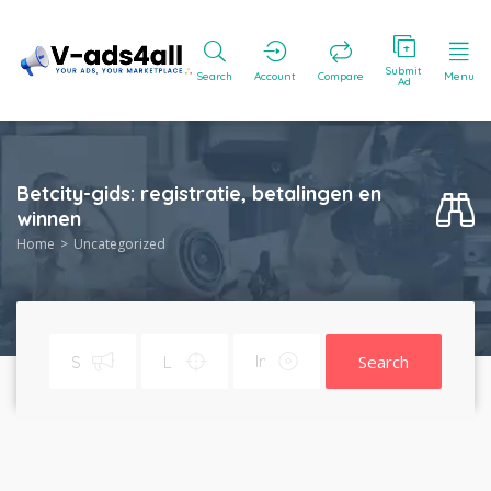
Submit
Search
Account
Compare
Menu
Ad
Betcity-gids: registratie, betalingen en
winnen
Home
Uncategorized
Search