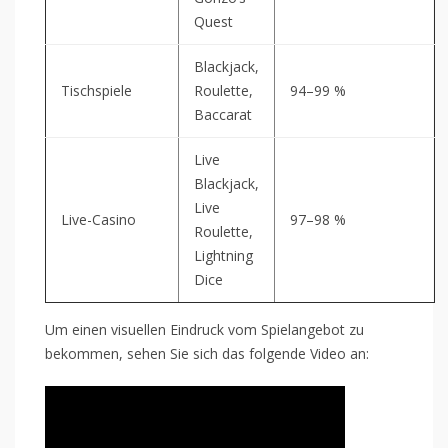
Quest
Blackjack,
Tischspiele
Roulette,
94–99 %
Baccarat
Live
Blackjack,
Live
Live-Casino
97–98 %
Roulette,
Lightning
Dice
Um einen visuellen Eindruck vom Spielangebot zu
bekommen, sehen Sie sich das folgende Video an: