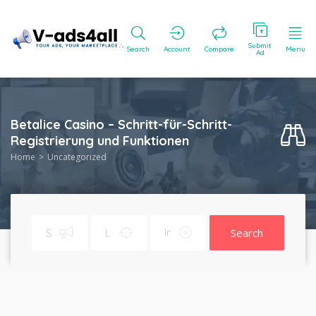
Submit
Search
Account
Compare
Menu
Ad
Betalice Casino – Schritt-für-Schritt-
Registrierung und Funktionen
Home
Uncategorized
Search