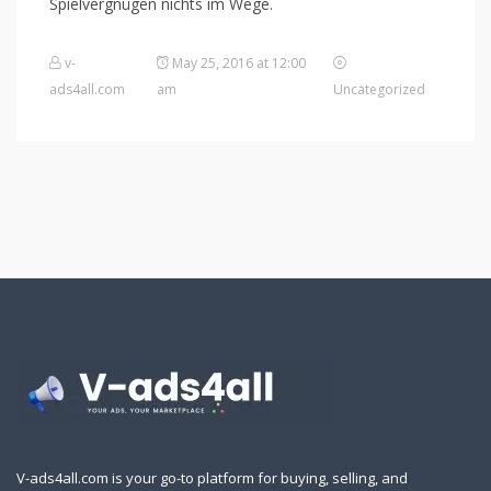
Spielvergnügen nichts im Wege.
v-
May 25, 2016 at 12:00
ads4all.com
am
Uncategorized
V-ads4all.com is your go-to platform for buying, selling, and