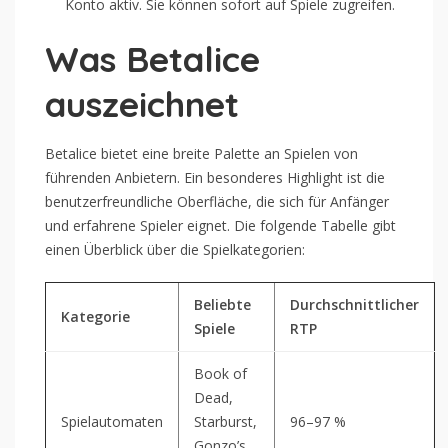
Konto aktiv. Sie können sofort auf Spiele zugreifen.
Was Betalice
auszeichnet
Betalice bietet eine breite Palette an Spielen von
führenden Anbietern. Ein besonderes Highlight ist die
benutzerfreundliche Oberfläche, die sich für Anfänger
und erfahrene Spieler eignet. Die folgende Tabelle gibt
einen Überblick über die Spielkategorien:
Beliebte
Durchschnittlicher
Kategorie
Spiele
RTP
Book of
Dead,
Spielautomaten
Starburst,
96–97 %
Gonzo’s