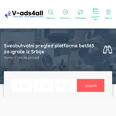
Submit
Search
Account
Compare
Menu
Ad
Sveobuhvatni pregled platforme bet365
za igrače iz Srbije
Home
Uncategorized
Search