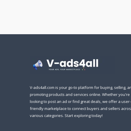
V-ads4all.com is your go-to platform for buying, selling, a
promoting products and services online. Whether you're
looking to post an ad or find great deals, we offer a user-
friendly marketplace to connect buyers and sellers acro
various categories. Start exploring today!