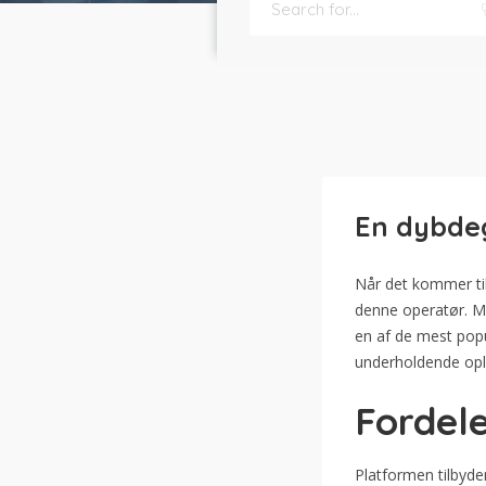
En dybdeg
Når det kommer til
denne operatør. Ma
en af de mest popu
underholdende opl
Fordele
Platformen tilbyde