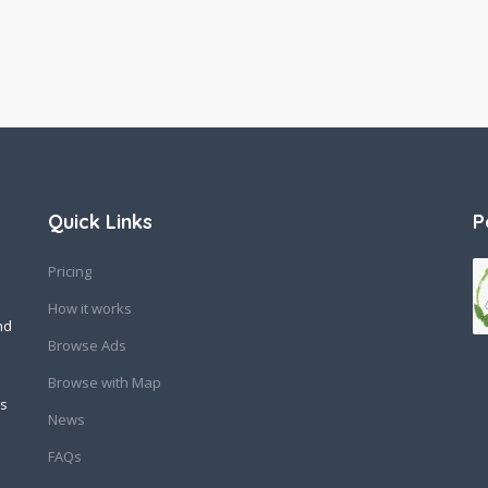
Quick Links
P
Pricing
How it works
nd
Browse Ads
Browse with Map
ss
News
FAQs