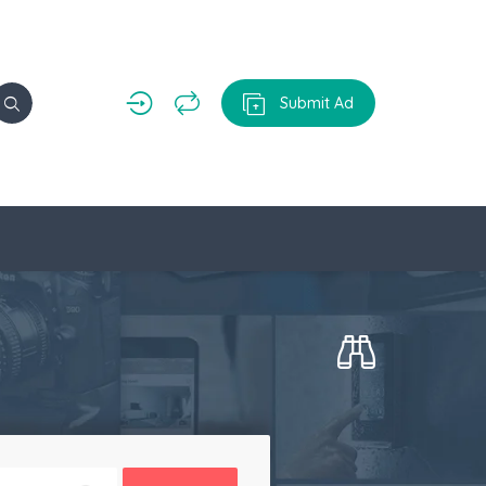
Submit Ad