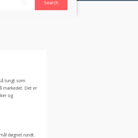
Search
 så tungt som
å markedet. Det er
kker og
emål døgnet rundt.