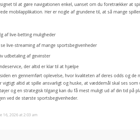
signet til at gøre navigationen enkel, uanset om du foretrækker at sp
ede mobilapplikation. Her er nogle af grundene til, at så mange spiller
g af live-betting muligheder
t se live-streaming af mange sportsbegivenheder
iv udbetaling af gevinster
deservice, der altid er klar til at hjælpe
 siden en gennemført oplevelse, hvor kvaliteten af deres odds og de
er vigtigt altid at spille ansvarligt og huske, at væddemål skal ses som
øjer og en strategisk tilgang kan du få mest muligt ud af din tid på 
en ved de største sportsbegivenheder.
e 16, 2026 at 2:03 am