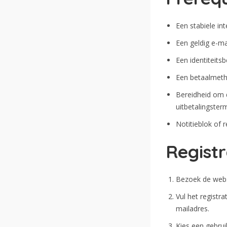
Een stabiele in
Een geldig e-ma
Een identiteits
Een betaalmetho
Bereidheid om 
uitbetalingster
Notitieblok of
Registr
Bezoek de websi
Vul het registr
mailadres.
Kies een gebru