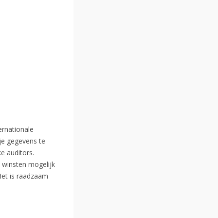
ernationale
 je gegevens te
e auditors.
e winsten mogelijk
 Het is raadzaam