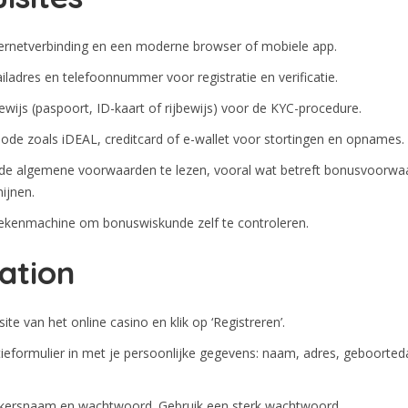
ternetverbinding en een moderne browser of mobiele app.
iladres en telefoonnummer voor registratie en verificatie.
bewijs (paspoort, ID-kaart of rijbewijs) voor de KYC-procedure.
de zoals iDEAL, creditcard of e-wallet voor stortingen en opnames.
de algemene voorwaarden te lezen, vooral wat betreft bonusvoorwa
mijnen.
 rekenmachine om bonuswiskunde zelf te controleren.
ation
te van het online casino en klik op ‘Registreren’.
atieformulier in met je persoonlijke gegevens: naam, adres, geboorte
ikersnaam en wachtwoord. Gebruik een sterk wachtwoord.