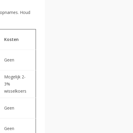
n opnames. Houd
Kosten
Geen
Mogelijk 2-
3%
wisselkoers
Geen
Geen