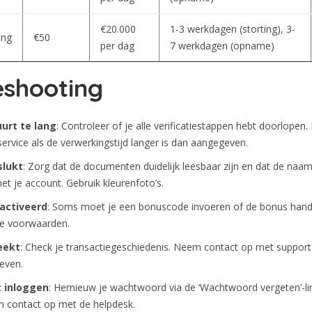
€20.000
1-3 werkdagen (storting), 3-
ing
€50
per dag
7 werkdagen (opname)
eshooting
uurt te lang
: Controleer of je alle verificatiestappen hebt doorlope
ervice als de verwerkingstijd langer is dan aangegeven.
slukt
: Zorg dat de documenten duidelijk leesbaar zijn en dat de naa
 je account. Gebruik kleurenfoto’s.
activeerd
: Soms moet je een bonuscode invoeren of de bonus hand
de voorwaarden.
eekt
: Check je transactiegeschiedenis. Neem contact op met support 
reven.
 inloggen
: Hernieuw je wachtwoord via de ‘Wachtwoord vergeten’-lin
 contact op met de helpdesk.