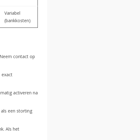
Variabel
(bankkosten)
n. Neem contact op
m exact
matig activeren na
als een storting
k. Als het