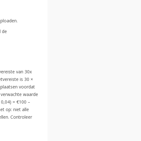
uploaden.
l de
ereiste van 30x
tvereiste is 30 ×
 plaatsen voordat
e verwachte waarde
 0,04) = €100 –
t op: niet alle
llen. Controleer