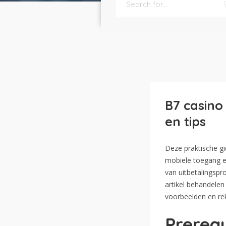
B7 casino
en tips
Deze praktische g
mobiele toegang en
van uitbetalingspr
artikel behandelen
voorbeelden en r
Prerequ