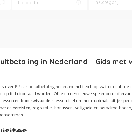
 uitbetaling in Nederland – Gids met
ids over
B7 casino uitbetaling nederland
richt zich op wat er echt toe
 op tijd uitbetaald worden. Of je nu een nieuwe speler bent of ervare
ocessen en bonuswiskunde is essentieel om het maximale uit je speeltij
 we de vereisten, registratie, bonussen, veiligheid en betaalmethoden,
ekensommen.
isites