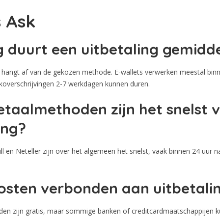
s Ask
 duurt een uitbetaling gemidd
 hangt af van de gekozen methode. E-wallets verwerken meestal binne
nkoverschrijvingen 2-7 werkdagen kunnen duren.
taalmethoden zijn het snelst 
ing?
rill en Neteller zijn over het algemeen het snelst, vaak binnen 24 uur 
kosten verbonden aan uitbetali
n zijn gratis, maar sommige banken of creditcardmaatschappijen 