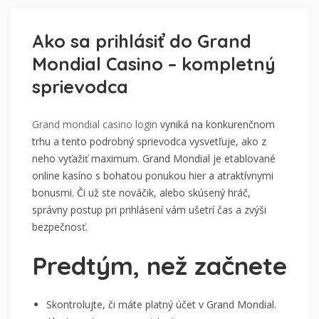
Ako sa prihlásiť do Grand
Mondial Casino – kompletný
sprievodca
Grand mondial casino login
vyniká na konkurenčnom
trhu a tento podrobný sprievodca vysvetľuje, ako z
neho vyťažiť maximum. Grand Mondial je etablované
online kasíno s bohatou ponukou hier a atraktívnymi
bonusmi. Či už ste nováčik, alebo skúsený hráč,
správny postup pri prihlásení vám ušetrí čas a zvýši
bezpečnosť.
Predtým, než začnete
Skontrolujte, či máte platný účet v Grand Mondial.