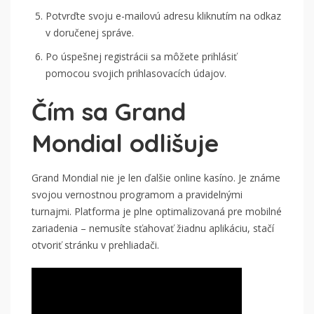
Potvrďte svoju e-mailovú adresu kliknutím na odkaz
v doručenej správe.
Po úspešnej registrácii sa môžete prihlásiť
pomocou svojich prihlasovacích údajov.
Čím sa Grand
Mondial odlišuje
Grand Mondial nie je len ďalšie online kasíno. Je známe
svojou vernostnou programom a pravidelnými
turnajmi. Platforma je plne optimalizovaná pre mobilné
zariadenia – nemusíte sťahovať žiadnu aplikáciu, stačí
otvoriť stránku v prehliadači.