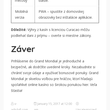
metódy
ďalšie.
Mobilná
PWA – spustite z domovskej
verzia
obrazovky bez inštalácie aplikácie.
Dôležité:
Výhry z kasín s licenciou Curacao môžu
podliehať dani z príjmu – overte si miestne zákony.
Záver
Prihlásenie do Grand Mondial je jednoduché a
bezpečné, ak dodržíte uvedené kroky. Nezabudnite si
chrániť svoje údaje a využívať bonusové ponuky. Grand
Mondial je skvelou voľbou pre hráčov, ktorí hľadajú
spoľahlivé online kasíno so širokou ponukou hier. Veľa
šťastia!
v-
January 15, 2017 at 12:00
ads4all.com
am
Uncategorized