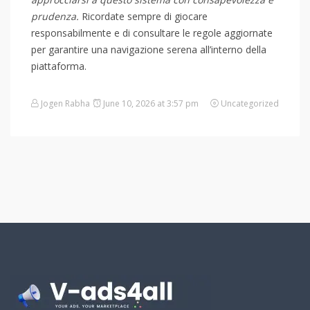
prudenza.
Ricordate sempre di giocare
responsabilmente e di consultare le regole aggiornate
per garantire una navigazione serena all’interno della
piattaforma.
Jogen Rabha
June 10, 2026 at 3:57 pm
Uncategorized