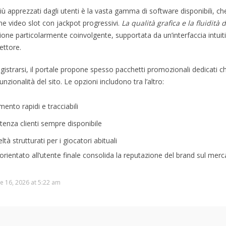
iù apprezzati dagli utenti è la vasta gamma di software disponibili, che 
ne video slot con jackpot progressivi.
La qualità grafica e la fluidità
one particolarmente coinvolgente, supportata da un’interfaccia intuit
ettore.
registrarsi, il portale propone spesso pacchetti promozionali dedicati 
unzionalità del sito. Le opzioni includono tra l’altro:
ento rapidi e tracciabili
stenza clienti sempre disponibile
à strutturati per i giocatori abituali
rientato all’utente finale consolida la reputazione del brand sul mer
e 16, 2026 at 5:22 am