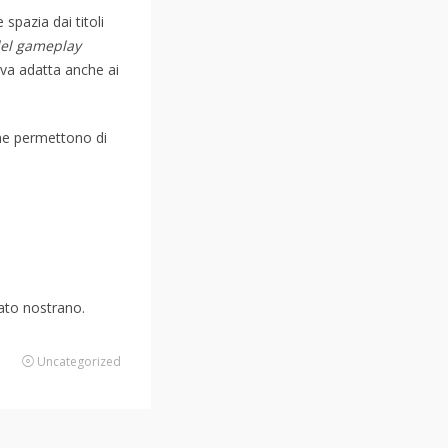
spazia dai titoli
 del gameplay
iva adatta anche ai
che permettono di
cato nostrano.
Uncategorized