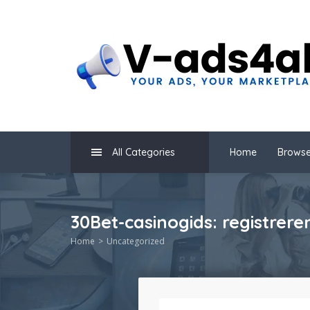
All Categories
Home
Browse
30Bet-casinogids: registrere
Home
Uncategorized