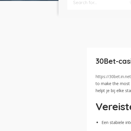
30Bet-cas
https://30bet.in.net
to make the most o
helpt je bij elke sta
Vereist
Een stabiele in