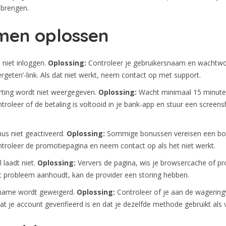
 brengen.
men oplossen
niet inloggen.
Oplossing:
Controleer je gebruikersnaam en wachtwo
geten’-link. Als dat niet werkt, neem contact op met support.
ting wordt niet weergegeven.
Oplossing:
Wacht minimaal 15 minuten
ontroleer of de betaling is voltooid in je bank-app en stuur een screen
s niet geactiveerd.
Oplossing:
Sommige bonussen vereisen een bo
ntroleer de promotiepagina en neem contact op als het niet werkt.
 laadt niet.
Oplossing:
Ververs de pagina, wis je browsercache of p
t probleem aanhoudt, kan de provider een storing hebben.
ame wordt geweigerd.
Oplossing:
Controleer of je aan de wagering
at je account geverifieerd is en dat je dezelfde methode gebruikt als 