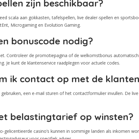
ellen zijn beschikbaar?
eed scala aan gokkasten, tafelspellen, live dealer-spellen en sportsb
etEnt, Microgaming en Evolution Gaming.
een bonuscode nodig?
et. Controleer de promotiepagina of de welkomstbonus automatisc
ing. Je kunt de klantenservice raadplegen voor actuele codes.
m ik contact op met de klanten
t gebruiken, een e-mail sturen of het contactformulier invullen. De live
et belastingtarief op winsten?
ao-gelicentieerde casino’s kunnen in sommige landen als inkomen wor
stingadviseur voor specifiek advies.