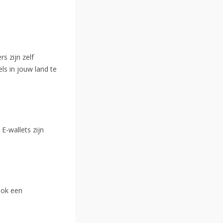
s zijn zelf
ls in jouw land te
-wallets zijn
ook een