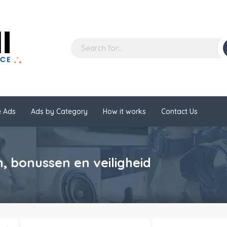
 Ads
Ads by Category
How it works
Contact Us
n, bonussen en veiligheid