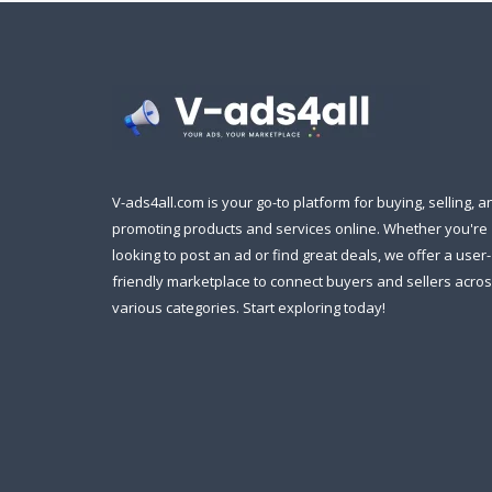
V-ads4all.com is your go-to platform for buying, selling, a
promoting products and services online. Whether you're
looking to post an ad or find great deals, we offer a user-
friendly marketplace to connect buyers and sellers acro
various categories. Start exploring today!