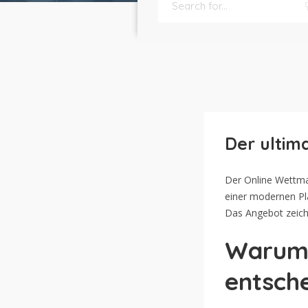
Der ultim
Der Online Wettmar
einer modernen Pl
Das Angebot zeichn
Warum s
entsch