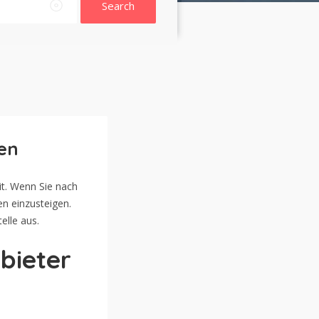
Search
gen
it. Wenn Sie nach
n einzusteigen.
elle aus.
bieter