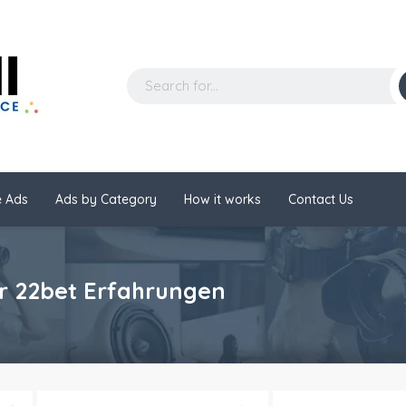
 Ads
Ads by Category
How it works
Contact Us
er 22bet Erfahrungen