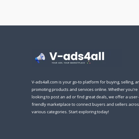
V-ads4all.com is your go-to platform for buying, selling, a
promoting products and services online. Whether you're
looking to post an ad or find great deals, we offer a user-
friendly marketplace to connect buyers and sellers acro
various categories. Start exploring today!