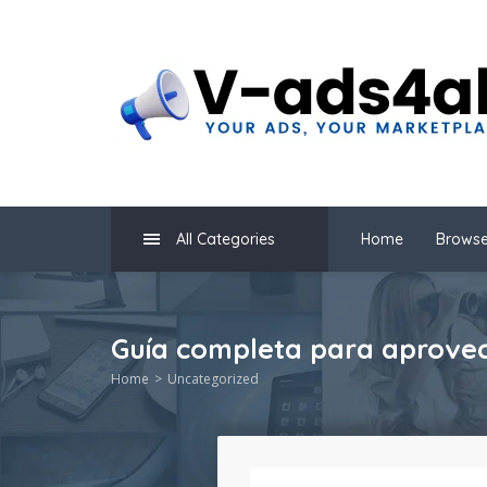
All Categories
Home
Browse
Guía completa para aprovec
Home
Uncategorized