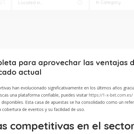
leta para aprovechar las ventajas d
cado actual
tivas han evolucionado significativamente en los últimos años gracia
buscas una plataforma confiable, puedes visitar
https://1-x-bet.com.es/
 disponibles. Esta casa de apuestas se ha consolidado como un refer
a cobertura de eventos y su facilidad de uso.
s competitivas en el sector