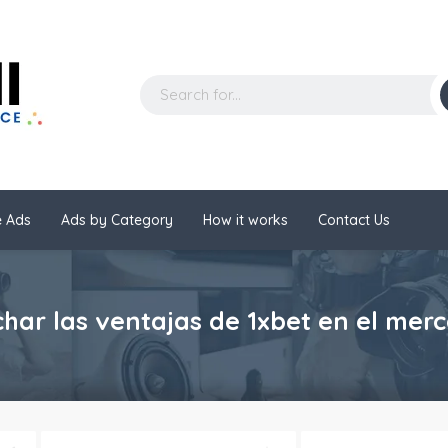
 Ads
Ads by Category
How it works
Contact Us
har las ventajas de 1xbet en el mer