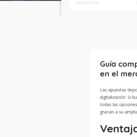
Guía comp
en el mer
Las apuestas depor
digitalización. Si 
todas las opciones
gracias a su ampli
Ventaja