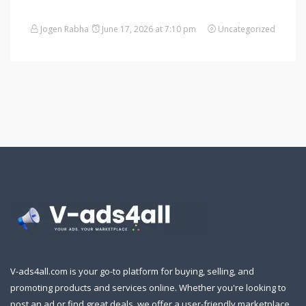
Jogen Rabha
June 17, 2026 at 7:10 pm
Uncategorized
V-ads4all.com is your go-to platform for buying, selling, and
promoting products and services online. Whether you're looking to
post an ad or find great deals, we offer a user-friendly marketplace