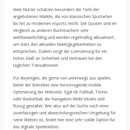
Viele Nutzer schätzen besonders die Tiefe der
angebotenen Märkte, die von klassischen Sportarten
bis hin zu modernen eSports reicht. Die Quoten sind im
Vergleich zu anderen Buchmachern sehr
wettbewerbsfähig und werden regelmäßig aktualisiert,
um stets den aktuellen Marktgegebenheiten zu
entsprechen. Zudem sorgt die Lizenzierung für ein
hohes Maß an Sicherheit und Vertrauen bei den
täglichen Transaktionen.
Für diejenigen, die gerne von unterwegs aus spielen,
bietet der Betreiber eine hervorragende mobile
Optimierung der Webseite. Egal ob Fußball, Tennis
oder Basketball, die Navigation bleibt intuitiv und
flüssig gestaltet. Wer also auf der Suche nach einer
zuverlässigen und abwechslungsreichen Umgebung für
seine Wetten ist, findet hier eine sehr solide Option für
das digitale Spielerlebnis.