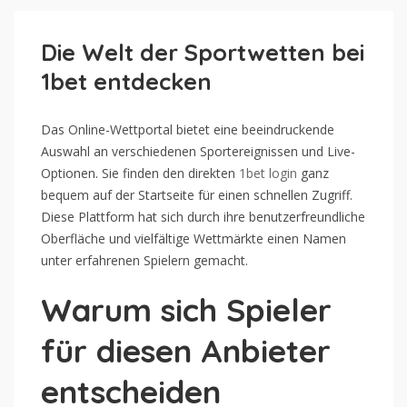
Die Welt der Sportwetten bei
1bet entdecken
Das Online-Wettportal bietet eine beeindruckende
Auswahl an verschiedenen Sportereignissen und Live-
Optionen. Sie finden den direkten
1bet login
ganz
bequem auf der Startseite für einen schnellen Zugriff.
Diese Plattform hat sich durch ihre benutzerfreundliche
Oberfläche und vielfältige Wettmärkte einen Namen
unter erfahrenen Spielern gemacht.
Warum sich Spieler
für diesen Anbieter
entscheiden