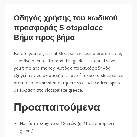
Οδηγός χρήσης του κωδικού
προσφοράς Slotspalace –
Βήμα προς βήμα
Before you register at
Slotspalace casino promo code
,
take five minutes to read this guide — it could save
you time and money. Αυτός ο πρακτικός οδηγός
εξηγεί πώς να αξιοποιήσετε στο έπακρο το slotspalace
promo code και να αποκτήσετε slotspalace free spins,
με έμφαση στο slotspalace greece.
Προαπαιτούμενα
Ηλικία τουλάχιστον 18 ετών (ή 21 σε ορισμένες
χώρες)