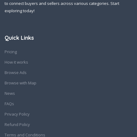
to connect buyers and sellers across various categories. Start
exploring today!
Quick Links
Pricing
How it works
Browse Ads
Browse with Map
News
FAQs
Privacy Policy
Refund Policy
Terms and Conditions