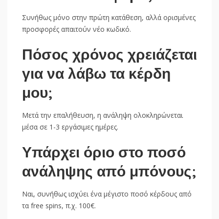
Συνήθως μόνο στην πρώτη κατάθεση, αλλά ορισμένες
προσφορές απαιτούν νέο κωδικό.
Πόσος χρόνος χρειάζεται
για να λάβω τα κέρδη
μου;
Μετά την επαλήθευση, η ανάληψη ολοκληρώνεται
μέσα σε 1-3 εργάσιμες ημέρες.
Υπάρχει όριο στο ποσό
ανάληψης από μπόνους;
Ναι, συνήθως ισχύει ένα μέγιστο ποσό κέρδους από
τα free spins, π.χ. 100€.